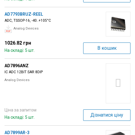
AD7793BRUZ-REEL
ADC, TSSOP-16, -40..+105°C
Analog Devices
1026.82 грн
В кошик
На складі: 5 шт.
AD7896ANZ
IC ADC 12BIT SAR 8DIP
Analog Devices
Ціна за запитом
Дізнатися ціну
На складі: 5 шт.
AD7899AR-3