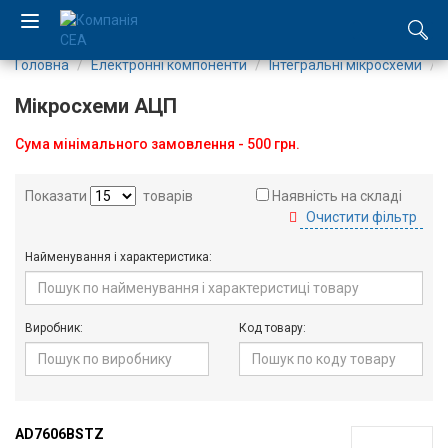
Головна
Електронні компоненти
Інтегральні мікросхеми
EN
Мікросхеми АЦП
RU
Сума мінімального замовлення - 500 грн.
Компанія
Показати
товарів
Наявність на складі
Очистити фільтр
Каталог
Найменування і характеристика:
Виробництво
Послуги
Виробник:
Код товару:
Новини
Вакансії
AD7606BSTZ