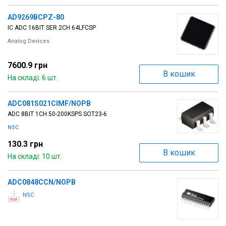
AD9269BCPZ-80
IC ADC 16BIT SER 2CH 64LFCSP
Analog Devices
7600.9 грн
В кошик
На складі: 6 шт.
ADC081S021CIMF/NOPB
ADC 8BIT 1CH 50-200KSPS SOT23-6
NSC
130.3 грн
В кошик
На складі: 10 шт.
ADC0848CCN/NOPB
NSC