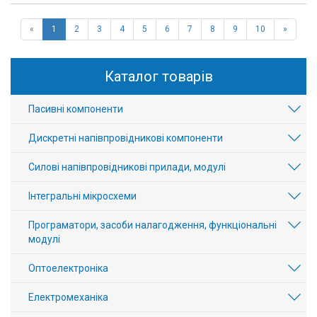
«
1
2
3
4
5
6
7
8
9
10
»
Каталог товарів
Пасивні компоненти
Дискретні напівпровідникові компоненти
Силові напівпровідникові прилади, модулі
Інтегральні мікросхеми
Програматори, засоби налагодження, функціональні
модулі
Оптоелектроніка
Електромеханіка