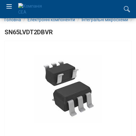
Головна
Електронні компоненти
Інтегральні мікросхеми
EN
SN65LVDT2DBVR
RU
Компанія
Каталог
Виробництво
Послуги
Новини
Вакансії