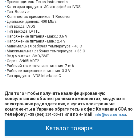
Производитель: Texas Instruments
Категория продукта: ИС интерфейса LVDS
Тип: Receiver
Количество приемников: 1 Receiver
Диапазон данных: 400 Mb/s
Тип входа: LVDS
Тип выхода: LVTTL
Напряжение питания - макс.: 3.6 V
Напряжение питания - мин.: 2.4 V
Минимальная рабочая температура: - 40 C
Максимальная рабочая температура: + 85 C
Вид монтажа: SMD/SMT
Серия: SN65LVDT2
Рабочий ток источника питания: 7 mA
Рабочее напряжение питания: 3.3 V
Тип продукта: LVDS Interface IC
Для того чтобы получить квалифицированную
консультацию об электронных компонентах, модулях и
электронных радиодеталях, и купить электронные
компоненты в Украине обратитесь в офис Компании СЭА по
телефону:
или по e-mail:
.
+38 (044) 291-00-41
info@sea.com.ua
Каталог товарів