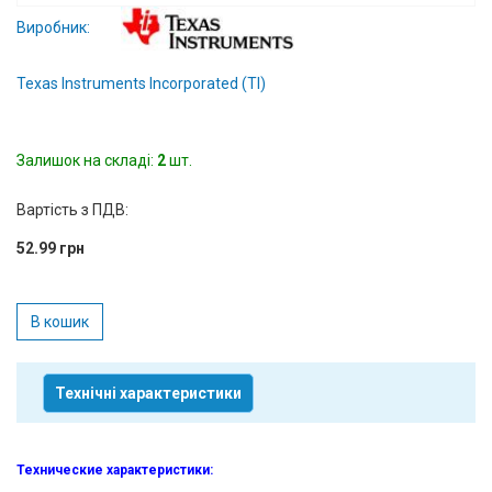
Вхід/
Виробник:
авторизація
Texas Instruments Incorporated (TI)
Виробники
Залишок на складі:
Контакти
2
шт.
Вартість з ПДВ:
Доставка
52.99 грн
Тех.
Підтримка
В кошик
Блог
Технічні характеристики
Технические характеристики
: