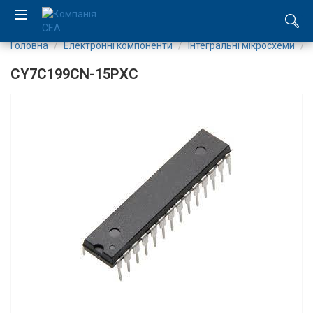
Головна
Електронні компоненти
Інтегральні мікросхеми
EN
CY7C199CN-15PXC
RU
Компанія
Каталог
Виробництво
Послуги
Новини
Вакансії