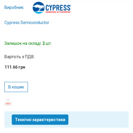
Вхід/
Виробник:
авторизація
Cypress Semiconductor
Виробники
Залишок на складі:
Контакти
2
шт.
Вартість з ПДВ:
Доставка
111.66 грн
Тех.
Підтримка
В кошик
Блог
Технічні характеристики