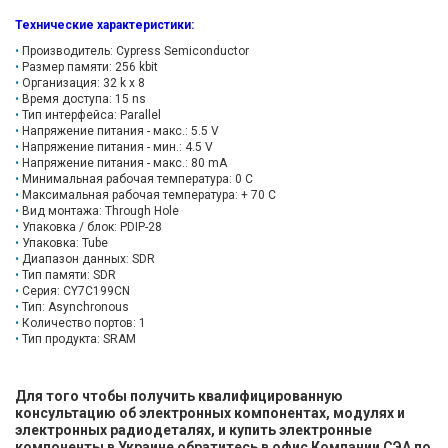
Технические характеристики
:
Производитель: Cypress Semiconductor
Размер памяти: 256 kbit
Организация: 32 k x 8
Время доступа: 15 ns
Тип интерфейса: Parallel
Напряжение питания - макс.: 5.5 V
Напряжение питания - мин.: 4.5 V
Напряжение питания - макс.: 80 mA
Минимальная рабочая температура: 0 C
Максимальная рабочая температура: + 70 C
Вид монтажа: Through Hole
Упаковка / блок: PDIP-28
Упаковка: Tube
Диапазон данных: SDR
Тип памяти: SDR
Серия: CY7C199CN
Тип: Asynchronous
Количество портов: 1
Тип продукта: SRAM
Для того чтобы получить квалифицированную
консультацию об электронных компонентах, модулях и
электронных радиодеталях, и купить электронные
компоненты в Украине обратитесь в офис Компании СЭА по