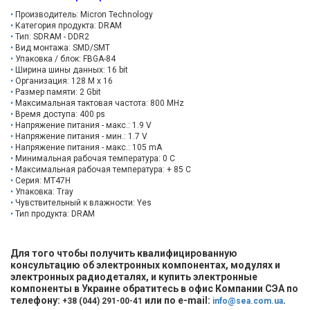
Производитель: Micron Technology
Категория продукта: DRAM
Тип: SDRAM - DDR2
Вид монтажа: SMD/SMT
Упаковка / блок: FBGA-84
Ширина шины данных: 16 bit
Организация: 128 M x 16
Размер памяти: 2 Gbit
Максимальная тактовая частота: 800 MHz
Время доступа: 400 ps
Напряжение питания - макс.: 1.9 V
Напряжение питания - мин.: 1.7 V
Напряжение питания - макс.: 105 mA
Минимальная рабочая температура: 0 C
Максимальная рабочая температура: + 85 C
Серия: MT47H
Упаковка: Tray
Чувствительный к влажности: Yes
Тип продукта: DRAM
Для того чтобы получить квалифицированную
консультацию об электронных компонентах, модулях и
электронных радиодеталях, и купить электронные
компоненты в Украине обратитесь в офис Компании СЭА по
телефону:
или по e-mail:
.
+38 (044) 291-00-41
info@sea.com.ua