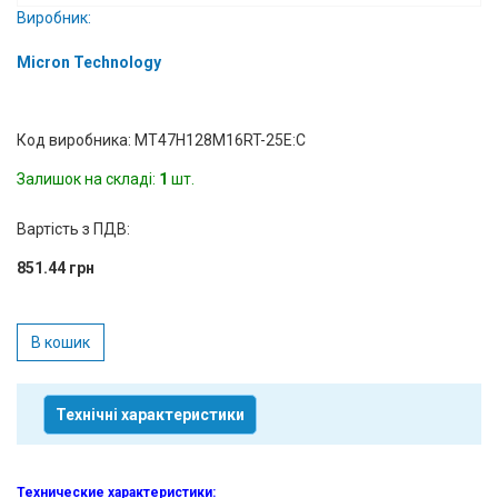
Виробник:
Вхід/
авторизація
Micron Technology
Виробники
Код виробника: MT47H128M16RT-25E:C
Контакти
Залишок на складі:
1
шт.
Доставка
Вартість з ПДВ:
851.44 грн
Тех.
Підтримка
В кошик
Блог
Технічні характеристики
Технические характеристики
: