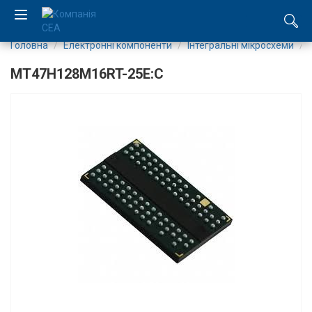
Головна
Електронні компоненти
Інтегральні мікросхеми
EN
MT47H128M16RT-25E:C
RU
Компанія
Каталог
Виробництво
Послуги
Новини
Вакансії