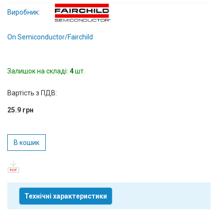
Вхід/
Виробник:
авторизація
On Semiconductor/Fairchild
Виробники
Залишок на складі:
Контакти
4
шт.
Вартість з ПДВ:
Доставка
25.9 грн
Тех.
Підтримка
В кошик
Блог
Технічні характеристики