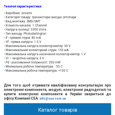
Технічні характеристики
:
Виробник: onsemi
Категорія товару: транзисторні вихідні оптопари
Вид монтажу: SMD/SMT
Кількість каналів: 1 Channel
Напруга ізоляції: 5300 Vrms
Тип виходу: Photodarlington
If - прямий струм: 80 mA
Vf - пряма напруга: 1.5 V
Максимальна напруга колектор-емітер: 30 V
Максимальний колекторний струм: 150 мА
Максимальна напруга насичення колектор-емітер: 1 V
Vr – зворотна напруга: 3 V
Pd - розсіювання потужності: 250 mW
Мінімальна робоча температура: - 55 C
Максимальна робоча температура: +100 C
Для того щоб отримати кваліфіковану консультацію про
електронні компоненти, модулі, електронні радіодеталі та
купити електронні компоненти в Україні зверніться до
офісу Компанії СЕА:
info@sea.com.ua
Каталог товарів