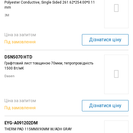
Polyester Conductive, Single Sided 261.62*254.00*0.11
mm
3M
Ціна за запитом
Дізнатися ціну
Під замовлення
DSN5070 HTD
Графітовий лист товщиною 70мкм, тепропровідність
1500 Вт/мК
Dasen
Ціна за запитом
Дізнатися ціну
Під замовлення
EYG-A091202DM
THERM PAD 115MMX90MM W/ADH GRAY