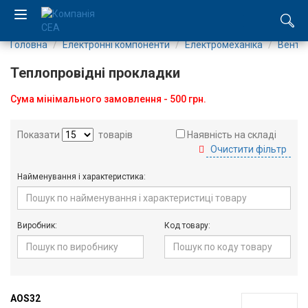
Головна
Електронні компоненти
Електромеханіка
Венти
EN
Теплопровідні прокладки
RU
Сума мінімального замовлення - 500 грн.
Компанія
Показати
товарів
Наявність на складі
Очистити фільтр
Каталог
Найменування і характеристика:
Виробництво
Послуги
Виробник:
Код товару:
Новини
Вакансії
AOS32