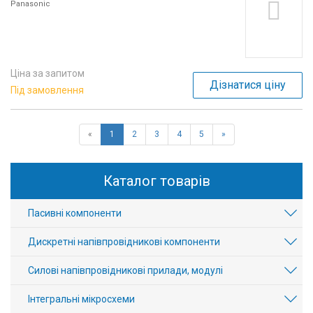
Panasonic
Ціна за запитом
Дізнатися ціну
Під замовлення
«
1
2
3
4
5
»
Каталог товарів
Пасивні компоненти
Дискретні напівпровідникові компоненти
Силові напівпровідникові прилади, модулі
Інтегральні мікросхеми