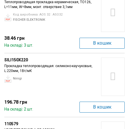
Теплопроводящая прокладка керамическая, TO126,
Вхід/
L=11мм, W=8мм, монт. отверствие 3,1мм
авторизація
Код виробника: AOS 32 : ASO32
FISCHER ELEKTRONIK
Виробники
38.46 грн
Контакти
В кошик
На складі: 3 шт.
Доставка
SILI150X220
Прокладка теплопроводящая: силиконо-каучуковые,
Тех.
L:220мм, 1Вт/мК
Підтримка
Ninigi
Блог
196.78 грн
В кошик
На складі: 2 шт.
110579