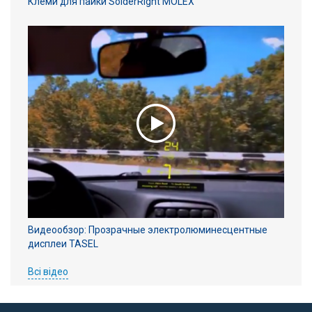
Клеми для пайки SolderRight MOLEX
Видеообзор: Прозрачные электролюминесцентные
дисплеи TASEL
Всі відео