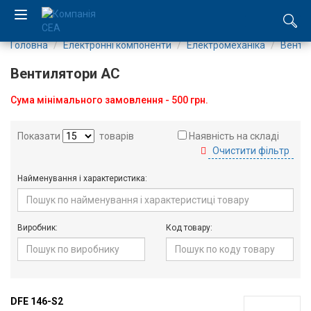
Головна
Електронні компоненти
Електромеханіка
Венти
EN
Вентилятори AC
RU
Сума мінімального замовлення - 500 грн.
Компанія
Показати
товарів
Наявність на складі
Очистити фільтр
Каталог
Найменування і характеристика:
Виробництво
Послуги
Виробник:
Код товару:
Новини
Вакансії
DFE 146-S2