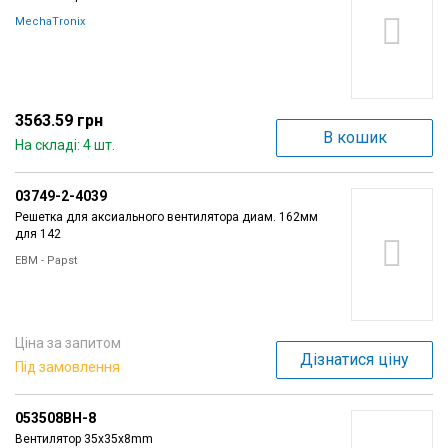
MechaTronix
3563.59 грн
В кошик
На складі: 4 шт.
03749-2-4039
Решетка для аксиального вентилятора диам. 162мм
для 142
EBM - Papst
Ціна за запитом
Дізнатися ціну
Під замовлення
053508BH-8
Вентилятор 35x35x8mm