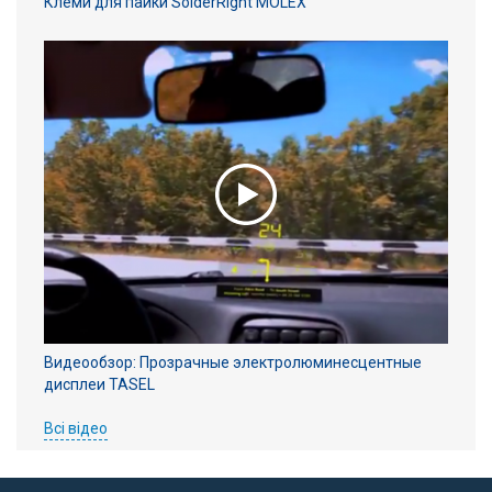
Клеми для пайки SolderRight MOLEX
Видеообзор: Прозрачные электролюминесцентные
дисплеи TASEL
Всі відео