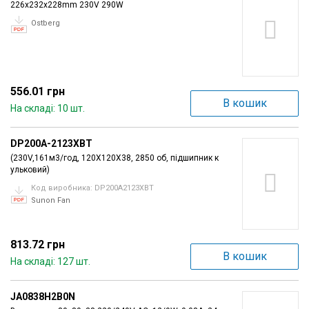
226x232x228mm 230V 290W
Вхід/
Ostberg
авторизація
Виробники
556.01 грн
Контакти
В кошик
На складі: 10 шт.
Доставка
DP200A-2123XBT
(230V,161м3/год, 120X120X38, 2850 об, підшипник к
Тех.
ульковий)
Підтримка
Код виробника: DP200A2123XBT
Sunon Fan
Блог
813.72 грн
В кошик
На складі: 127 шт.
JA0838H2B0N