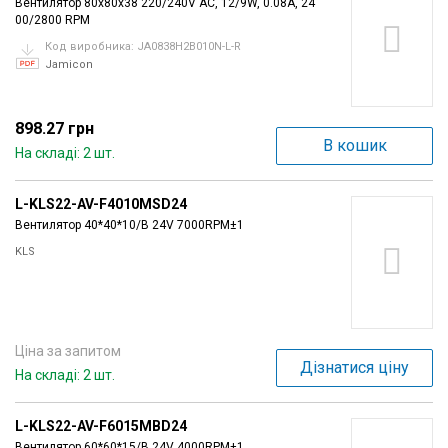
Вентилятор 80x80x38 220/240V AC, 12/9W, 0.08A, 24
00/2800 RPM
Код виробника: JA0838H2B010N-L-R
Jamicon
898.27 грн
В кошик
На складі: 2 шт.
L-KLS22-AV-F4010MSD24
Вентилятор 40*40*10/B 24V 7000RPM±1
KLS
Ціна за запитом
Дізнатися ціну
На складі: 2 шт.
L-KLS22-AV-F6015MBD24
Вентилятор 60*60*15/B 24V 4000RPM±1