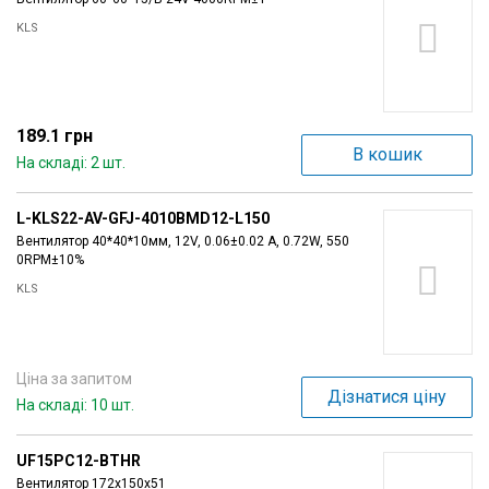
KLS
189.1 грн
В кошик
На складі: 2 шт.
L-KLS22-AV-GFJ-4010BMD12-L150
Вентилятор 40*40*10мм, 12V, 0.06±0.02 A, 0.72W, 550
0RPM±10%
KLS
Ціна за запитом
Дізнатися ціну
На складі: 10 шт.
UF15PC12-BTHR
Вентилятор 172x150x51