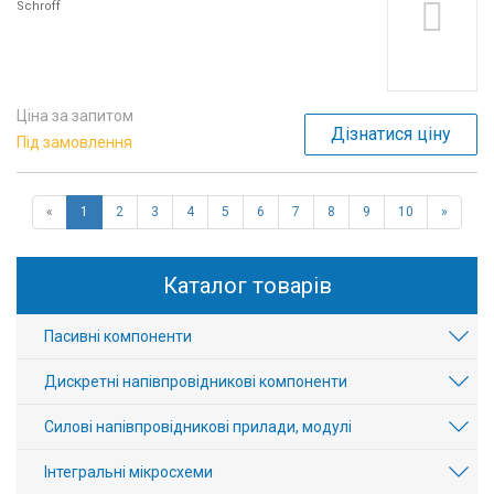
Schroff
Ціна за запитом
Дізнатися ціну
Під замовлення
«
1
2
3
4
5
6
7
8
9
10
»
Каталог товарів
Пасивні компоненти
Дискретні напівпровідникові компоненти
Силові напівпровідникові прилади, модулі
Інтегральні мікросхеми