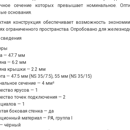
ечное сечение которых превышает номинальное. Опт
ые основания.
ктная конструкция обеспечивает возможность экономии
ях ограниченного пространства. Опробовано для железнод
 сведения
еры
а — 47.7 мм
на — 6.2 мм
на крышки — 2.2 мм
а — 47.5 мм (NS 35/7.5), 55 мм (NS 35/15)
альное сечение — 4 мм²
ество ярусов — 1
ество точек подключения — 2
циалов — 1
тая боковая стенка — да
ционный материал — PA, группа I
— чёрный