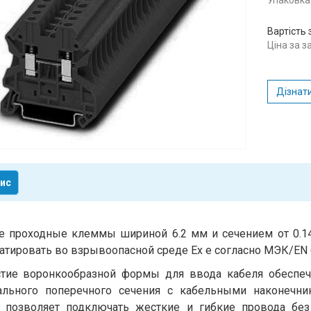
Упаковка:
Вартість 
Ціна за 
Дізнати
ис
 проходные клеммы шириной 6.2 мм и сечением от 0.1
атировать во взрывоопасной среде Ex e согласно МЭК/EN 
стие воронкообразной формы для ввода кабеля обеспе
ального поперечного сечения с кабельными наконечн
 позволяет подключать жесткие и гибкие провода без