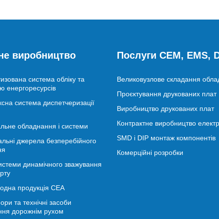
не виробництво
Послуги CEM, EMS,
изована система обліку та
Великовузлове складання обл
ю енергоресурсів
Проєктування друкованих плат
сна система диспетчеризації
Виробництво друкованих плат
Контрактне виробництво електр
льне обладнання і системи
SMD і DIP монтаж компонентів
альні джерела безперебійного
ня
Комерційні розробки
истеми динамічного зважування
рту
іодна продукція СЕА
ори та технічні засоби
ння дорожнім рухом