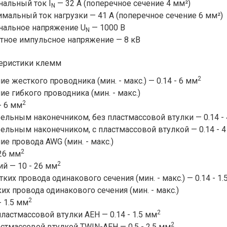
альный ток I
— 32 А (поперечное сечение 4 мм²)
N
мальный ток нагрузки — 41 А (поперечное сечение 6 мм²)
альное напряжение U
— 1000 В
N
тное импульсное напряжение — 8 кВ
еристики клемм
2
ие жесткого проводника (мин. - макс.) — 0.14 - 6 мм
ие гибкого проводника (мин. - макс.)
2
- 6 мм
ельным наконечником, без пластмассовой втулки — 0.14 -
ельным наконечником, с пластмассовой втулкой — 0.14 - 
ие провода AWG (мин. - макс.)
2
26 мм
2
й — 10 - 26 мм
тких провода одинакового сечения (мин. - макс.) — 0.14 - 1.
ких провода одинакового сечения (мин. - макс.)
2
- 1.5 мм
2
ластмассовой втулки AEH — 0.14 - 1.5 мм
2
стмассовой втулкой TWIN-AEH — 0.5 - 2.5 мм