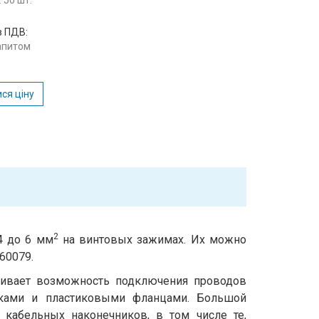
 50 шт.
з ПДВ:
запитом
ся ціну
2
4 до 6 мм
на винтовых зажимах. Их можно
60079.
чивает возможность подключения проводов
иками и пластиковыми фланцами. Большой
 кабельных наконечников, в том числе те,