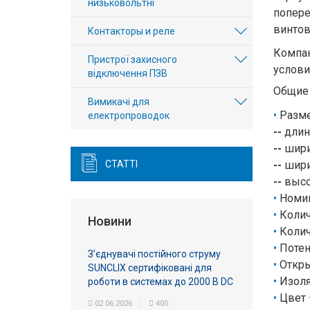
низьковольтні
попер
винтов
Контакторы и реле
Компа
Пристрої захисного
услови
відключення ПЗВ
Общие
Вимикачі для
Разм
електропроводок
--
длин
--
шири
СТАТТІ
--
шири
--
высот
Номин
Колич
Новини
Колич
Потен
З’єднувачі постійного струму
Откры
SUNCLIX сертифіковані для
Изоля
роботи в системах до 2000 В DC
Цвет 
02.06.2026
405