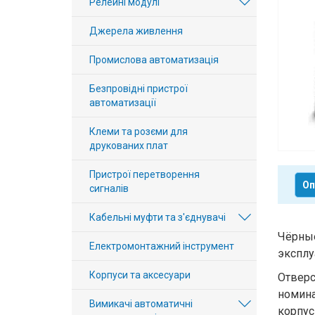
Релейні модулі
Вхід/
Джерела живлення
авторизація
Промислова автоматизація
Виробники
Безпровідні пристрої
Контакти
автоматизації
Клеми та розєми для
Доставка
друкованих плат
Тех.
Пристрої перетворення
Оп
сигналів
Підтримка
Кабельні муфти та з'єднувачі
Блог
Чёрные
Електромонтажний інструмент
эксплу
Корпуси та аксесуари
Отвер
номин
Вимикачі автоматичні
корпус