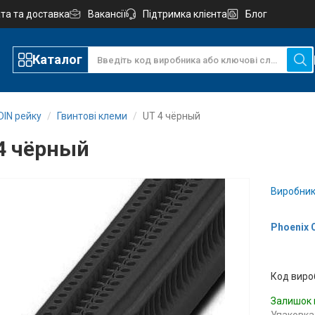
та та доставка
Вакансії
Підтримка клієнта
Блог
Каталог
DIN рейку
Гвинтові клеми
UT 4 чёрный
4 чёрный
Виробник
Phoenix 
Код виро
Залишок 