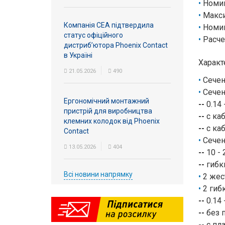
Номин
Макси
Компанія СЕА підтвердила
Номин
статус офіційного
Расче
дистриб’ютора Phoenix Contact
в Україні
Характ
21.05.2026
490
Сечен
Сечен
Ергономічний монтажний
--
0.14 
пристрій для виробництва
--
с каб
клемних колодок від Phoenix
--
с каб
Contact
Сечен
13.05.2026
404
--
10 - 
--
гибки
Всі новини напрямку
2 жес
2 гиб
--
0.14 
--
без п
--
с пла