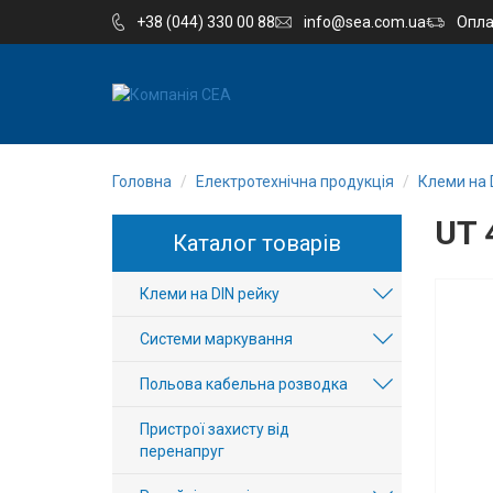
+38 (044) 330 00 88
info@sea.com.ua
Опла
EN
RU
Головна
Електротехнічна продукція
Клеми на 
Компанія
UT 
Каталог товарів
Каталог
Клеми на DIN рейку
Виробництво
Системи маркування
Послуги
Польова кабельна розводка
Новини
Пристрої захисту від
перенапруг
Вакансії