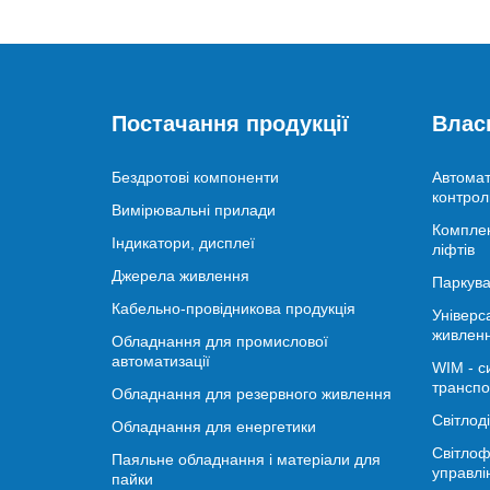
Постачання продукції
Влас
Бездротові компоненти
Автомат
контрол
Вимірювальні прилади
Комплек
Індикатори, дисплеї
ліфтів
Джерела живлення
Паркува
Кабельно-провідникова продукція
Універс
живлен
Обладнання для промислової
автоматизації
WIM - с
транспо
Обладнання для резервного живлення
Світлод
Обладнання для енергетики
Світлоф
Паяльне обладнання і матеріали для
управлі
пайки