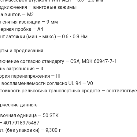
подключения — винтовые зажимы
а винтов — M3
 снятия изоляции — 9 мм
ерная пробка — A4
т затяжки (мин. - макс.) — 0.6 - 0.8 Нм
рты и предписания
ючение согласно стандарту — CSA, МЭК 60947-7-1
нь загрязнения — 3
ория перенапряжения — III
 воспламеняемости согласно UL 94 — V0
тойкость рельсовых транспортных средств — соответствуе
рческие данные
вочная единица — 50 STK
— 4017918975487
т. (без упаковки) — 9,300 г