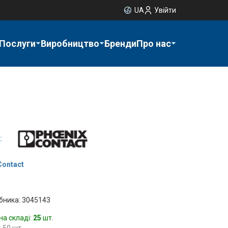
UA
Увійти
Послуги
Виробництво
Бренди
Про нас
:
Contact
бника: 3045143
на складі:
25
шт.