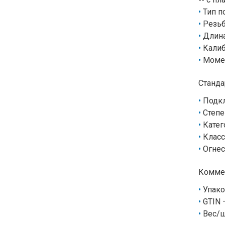
Тип 
Резьб
Длина
Калиб
Момен
Станда
Подкл
Степе
Катег
Класс
Огнес
Комме
Упако
GTIN 
Вес/ш