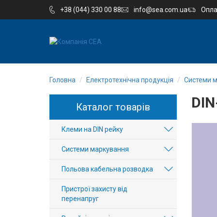
+38 (044) 330 00 88
info@sea.com.ua
Опла
EN
RU
Головна
Електротехнічна продукція
Системи 
Компанія
DIN
Каталог товарів
Каталог
Клеми на DIN рейку
Виробництво
Системи маркування
Послуги
Польова кабельна розводка
Новини
Пристрої захисту від
перенапруг
Вакансії