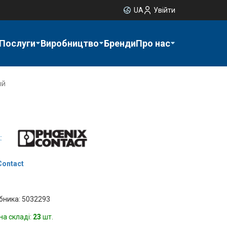
UA
Увійти
Послуги
Виробництво
Бренди
Про нас
ый
:
Contact
бника: 5032293
на складі:
23
шт.