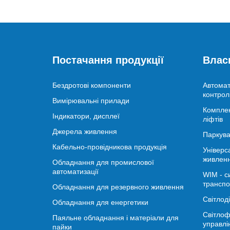
Постачання продукції
Влас
Бездротові компоненти
Автомат
контрол
Вимірювальні прилади
Комплек
Індикатори, дисплеї
ліфтів
Джерела живлення
Паркува
Кабельно-провідникова продукція
Універс
живлен
Обладнання для промислової
автоматизації
WIM - с
транспо
Обладнання для резервного живлення
Світлод
Обладнання для енергетики
Світлоф
Паяльне обладнання і матеріали для
управлі
пайки