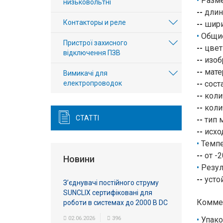
Разм
низьковольтні
--
длина
Контакторы и реле
--
шири
Общи
Пристрої захисного
--
цвет
відключення ПЗВ
--
изобр
--
мате
Вимикачі для
електропроводок
--
соста
--
коли
--
колич
СТАТТІ
--
тип 
--
исхо
Темпе
--
от -2
Новини
Резул
--
устой
З’єднувачі постійного струму
SUNCLIX сертифіковані для
Комме
роботи в системах до 2000 В DC
02.06.2026
396
Упако