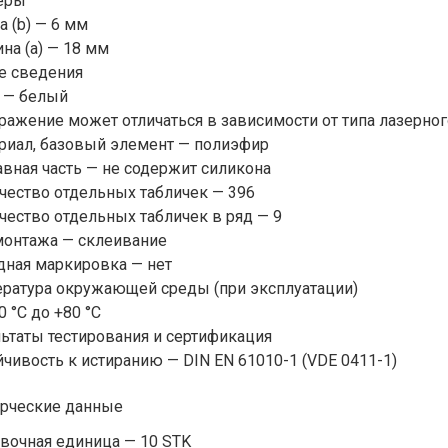
еры
 (b) — 6 мм
на (a) — 18 мм
е сведения
 — белый
ажение может отличаться в зависимости от типа лазерног
риал, базовый элемент — полиэфир
вная часть — не содержит силикона
чество отдельных табличек — 396
ество отдельных табличек в ряд — 9
монтажа — склеивание
дная маркировка — нет
ратура окружающей среды (при эксплуатации)
0 °C до +80 °C
ьтаты тестирования и сертификация
чивость к истиранию — DIN EN 61010-1 (VDE 0411-1)
рческие данные
вочная единица — 10 STK