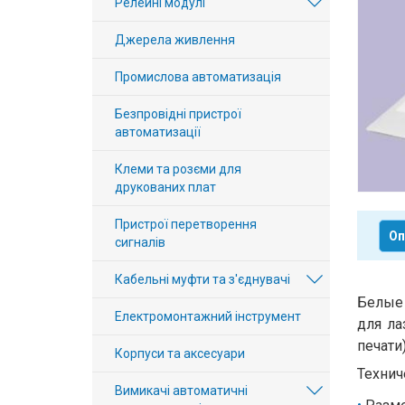
Релейні модулі
Вхід/
Джерела живлення
авторизація
Промислова автоматизація
Виробники
Безпровідні пристрої
Контакти
автоматизації
Клеми та розєми для
Доставка
друкованих плат
Тех.
Пристрої перетворення
Оп
сигналів
Підтримка
Кабельні муфти та з'єднувачі
Блог
Белые 
Електромонтажний інструмент
для л
печати)
Корпуси та аксесуари
Технич
Вимикачі автоматичні