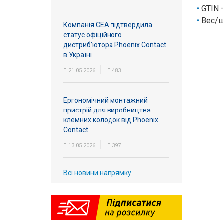
GTIN 
Вес/ш
Компанія СЕА підтвердила
статус офіційного
дистриб’ютора Phoenix Contact
в Україні
21.05.2026
483
Ергономічний монтажний
пристрій для виробництва
клемних колодок від Phoenix
Contact
13.05.2026
397
Всі новини напрямку