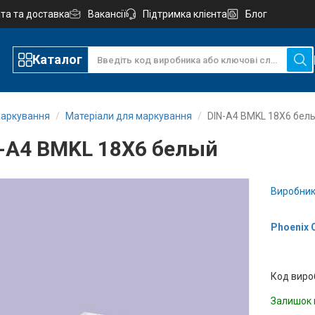
та та доставка
Вакансії
Підтримка клієнта
Блог
Каталог
маркування
Матеріали для маркування
DIN-A4 BMKL 18X6 бел
-A4 BMKL 18X6 белый
Виробник
Phoenix 
Код виро
Залишок 