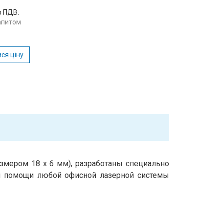
з ПДВ:
запитом
ся ціну
азмером 18 х 6 мм), разработаны специально
и помощи любой офисной лазерной системы