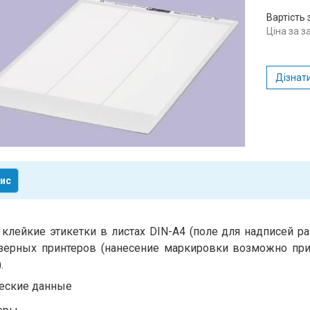
Вартість 
Ціна за 
Дізнати
ис
клейкие этикетки в листах DIN-A4 (поле для надписей р
азерных принтеров (нанесение маркировки возможно пр
.
еские данные