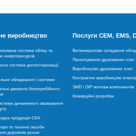
не виробництво
Послуги CEM, EMS,
изована система обліку та
Великовузлове складання обл
ю енергоресурсів
Проєктування друкованих плат
сна система диспетчеризації
Виробництво друкованих плат
Контрактне виробництво електр
льне обладнання і системи
SMD і DIP монтаж компонентів
альні джерела безперебійного
ня
Комерційні розробки
истеми динамічного зважування
рту
іодна продукція СЕА
ори та технічні засоби
ння дорожнім рухом