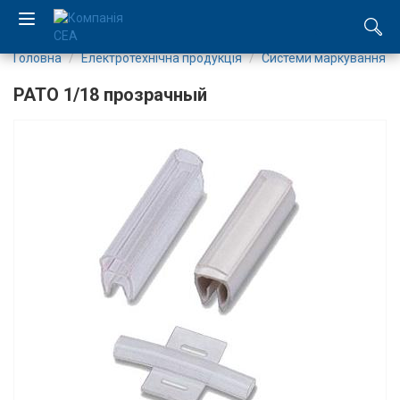
Головна
Електротехнічна продукція
Системи маркування
EN
PATO 1/18 прозрачный
RU
Компанія
Каталог
Виробництво
Послуги
Новини
Вакансії