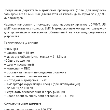
Прозрачный держатель маркировки проводника (поле для надписей
размером 4 х 18 мм). Защелкивается на кабель диаметром от 2 до 3.5
миллиметров.
Надписи наносятся с помощью пластмассовых ярлыков UC-WMT, US-
WMT или вставных полосок EMT. Маркировочные кольца используются
для дальнейшего нанесения обозначений на уже подсоединенные
устройства.
Технические данные
Размеры
--
ширина (a) — 18 мм
--
диаметр кабеля (мин. - макс.) — 2 - 3,5 мм
Общие сведения
--
цвет — прозрачный
--
материал — ПВХ
--
составная часть — не содержит силикона
--
тип монтажа — защелкивание
--
исходная маркировка — нет
Температура окружающей среды (при эксплуатации)
--
от -50 °C до +80 °C
Результаты тестирования и сертификация
--
класс воспламеняемости согласно UL 94 — V0
Коммерческие данные
Упаковочная единица — 500 STK