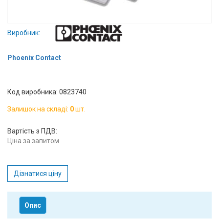
Вхід/
авторизація
Виробник:
Виробники
Phoenix Contact
Контакти
Код виробника: 0823740
Доставка
Залишок на складі:
0
шт.
Тех.
Вартість з ПДВ:
Підтримка
Ціна за запитом
Блог
Дізнатися ціну
Опис