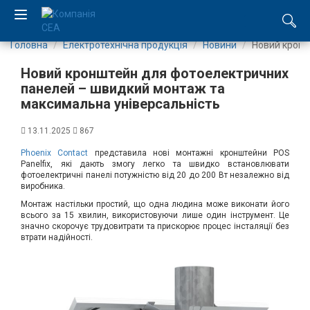
Головна
Електротехнічна продукція
Новини
Новий кронш
EN
Новий кронштейн для фотоелектричних
RU
панелей – швидкий монтаж та
максимальна універсальність
Компанія
13.11.2025
867
Phoenix Contact
представила нові монтажні кронштейни POS
Каталог
Panelfix, які дають змогу легко та швидко встановлювати
фотоелектричні панелі потужністю від 20 до 200 Вт незалежно від
виробника.
Виробництво
Монтаж настільки простий, що одна людина може виконати його
всього за 15 хвилин, використовуючи лише один інструмент. Це
Послуги
значно скорочує трудовитрати та прискорює процес інсталяції без
втрати надійності.
Новини
Вакансії