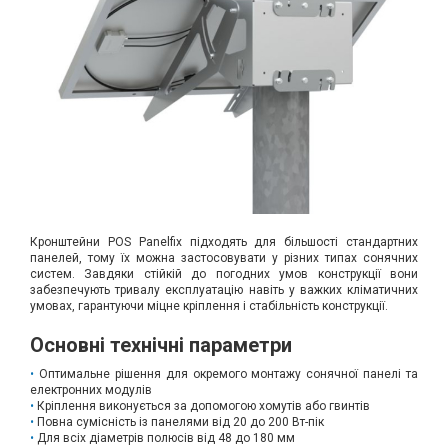
Вхід/
авторизація
Виробники
Контакти
Доставка
Кронштейни POS Panelfix підходять для більшості стандартних
Тех.
панелей, тому їх можна застосовувати у різних типах сонячних
Підтримка
систем. Завдяки стійкій до погодних умов конструкції вони
забезпечують тривалу експлуатацію навіть у важких кліматичних
умовах, гарантуючи міцне кріплення і стабільність конструкції.
Блог
Основні технічні параметри
Оптимальне рішення для окремого монтажу сонячної панелі та
електронних модулів
Кріплення виконується за допомогою хомутів або гвинтів
Повна сумісність із панелями від 20 до 200 Вт-пік
Для всіх діаметрів полюсів від 48 до 180 мм