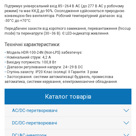
Підтримує універсальний вхід 85–264 В AC (до 277 В AC у робочому
режимі) та має ККД до 90%. Охолодження здійснюється природною
конвекцією без вентилятора. Робочий температурний діапазон: від
-30°C до +70°C.
Передбачені захисти від короткого замикання, перевантаження (hiccup
mode) та перенапруги (30–36 В). Є LED-індикатор живлення.
Технічні характеристики:
Модель HDR-100-24N (Non-LPS) забезпечує:
Номінальний струм: 4,2 А
Вихідну потужність: 100,8 Вт
Діапазон регулювання напруги: 24–29 В DC
Ступінь захисту: IP20 Клас ізоляції: II Гарантія: 3 роки
Застосування: системи автоматизації будівель, промислова
автоматика, системи керування, електромеханічне обладнання.
Каталог товарів
AC/DC-перетворювачі
DC/DC-перетворювачі
DC/AC-інвертори