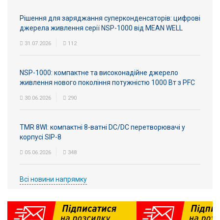
Рішення для заряджання суперконденсаторів: цифрові
джерела живлення серії NSP-1000 від MEAN WELL
31.07.2026
112
NSP-1000: компактне та високонадійне джерело
живлення нового покоління потужністю 1000 Вт з PFC
30.06.2026
290
TMR 8WI: компактні 8-ватні DC/DC перетворювачі у
корпусі SIP-8
05.06.2026
348
Всі новини напрямку