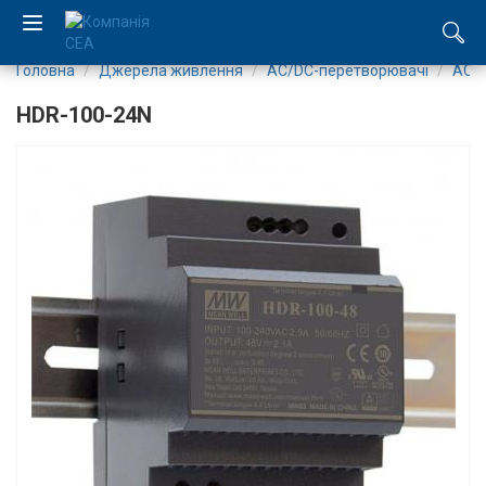
Головна
Джерела живлення
AC/DC-перетворювачі
AC/D
EN
HDR-100-24N
RU
Компанія
Каталог
Виробництво
Послуги
Новини
Вакансії