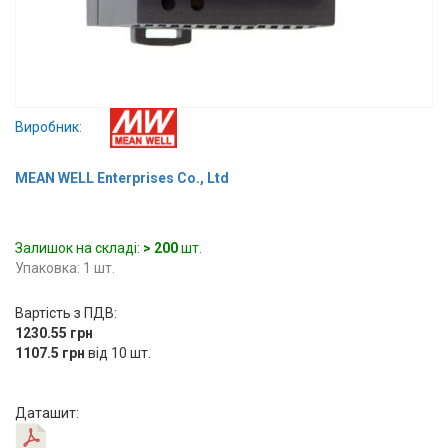
Вхід/
авторизація
Виробники
Виробник:
Контакти
MEAN WELL Enterprises Co., Ltd
Доставка
Тех.
Залишок на складі:
> 200
шт.
Упаковка: 1 шт.
Підтримка
Вартість з ПДВ:
Блог
1230.55 грн
1107.5 грн
від 10 шт.
Даташит: