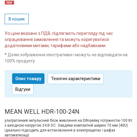
В кошик
Усі ціни вказано з ПДВ, підлягають перегляду під час
опрацювання замовлення та можуть коригуватися
додатковими митами, тарифами або надбавками.
*
Деякі зображення ілюстративні і можуть не відповідати на
100% продукту.
Опис товару
Технічні характеристики
Відгуки
MEAN WELL HDR-100-24N
ультратонкий імпульсний блок живлення на DIN-рейку потужністю 100 Вт
з вихідною напругою 24 В DC. Завдяки компактній ширині 70 мм (4SU)
ідеально підходить для встановлення в електрощитах і шафах
автоматизації.