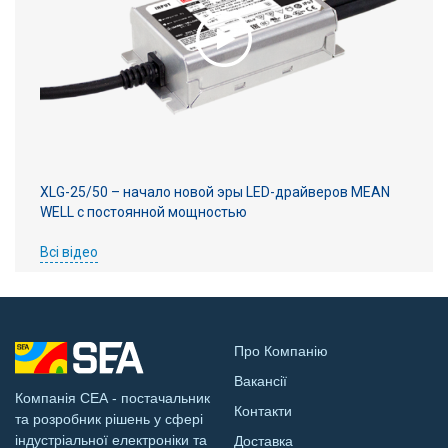
XLG-25/50 – начало новой эры LED-драйверов MEAN
WELL с постоянной мощностью
Всі відео
Про Компанію
Вакансії
Компанія СЕА - постачальник
Контакти
та розробник рішень у сфері
індустріальної електроніки та
Доставка