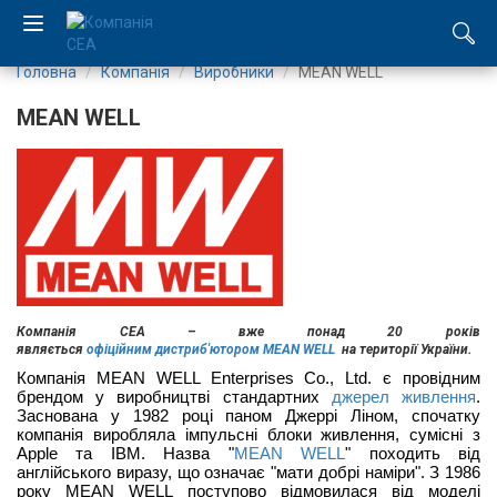
Головна
Компанія
Виробники
MEAN WELL
EN
MEAN WELL
RU
Компанія
Каталог
Виробництво
Компанія СЕА – вже понад 20 років
являється
офіційним дистриб'ютором MEAN WELL
на території України.
Послуги
Компанія MEAN WELL Enterprises Co., Ltd. є провідним
брендом у виробництві стандартних
джерел живлення
.
Новини
Заснована у 1982 році паном Джеррі Ліном, спочатку
компанія виробляла імпульсні блоки живлення, сумісні з
Apple та IBM. Назва "
MEAN WELL
" походить від
Вакансії
англійського виразу, що означає "мати добрі наміри". З 1986
року MEAN WELL поступово відмовилася від моделі