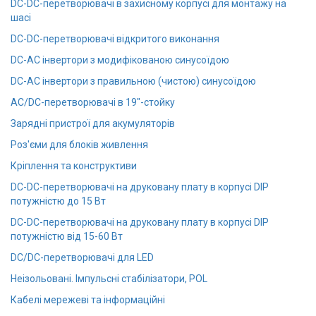
DC-DC-перетворювачі в захисному корпусі для монтажу на
шасі
DC-DC-перетворювачі відкритого виконання
DC-AC інвертори з модифікованою синусоїдою
DC-AC інвертори з правильною (чистою) синусоїдою
AC/DC-перетворювачі в 19"-стойку
Зарядні пристрої для акумуляторів
Роз'єми для блоків живлення
Кріплення та конструктиви
DC-DC-перетворювачі на друковану плату в корпусі DIP
потужністю до 15 Вт
DC-DC-перетворювачі на друковану плату в корпусі DIP
потужністю від 15-60 Вт
DC/DC-перетворювачі для LED
Неізольовані. Імпульсні стабілізатори, POL
Кабелі мережеві та інформаційні