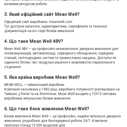
великим ресурсом роботи.
3. Який офіційний сайт Mean Well?
Офіційний сайт виробника: meanwell.com
Тут доступні каталоги, характеристики, сертифікати та технічна
документація на всі серії блоків живлення.
4. Що таке Mean Well 48V?
Mean Well 48V — це професійні низьковольтні джерела живлення для
телекомунікацій, автоматизації, серверного обладнання, зарядних
станцій, світлодіодних систем та промислових завдань. Доступні як
одиничні блоки, так і модульні рішення з можливістю паралельного
з’єднання.
5. Яка країна виробник Mean Well?
MEAN WELL — тайванський виробник.
Компанія заснована у 1982 році, виробничі потужності розташовані на
Тайвані, у Китаї та на Філіппінах. Mean Well входить у ТОП-3 світових
виробників імпульсних блоків живлення.
6. Що таке блок живлення Mean Well?
Блоки живлення Mean Well — це професійні, надійні імпульсні джерела
живлення, розроблені для безперервної роботи 24/7. Компанія
пропонує понад 10 000 моделей для: