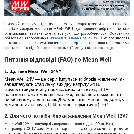
Широкий асортимент, відмінні технічні характеристики та невисока
вартість джерел живлення MEAN WELL дозволяють вибрати та купити
оптимальний варіант для апаратури, що розробляється. Основними
областями застосування
джерел живлення MEAN WELL
є: промислова
автоматика, телекомунікаційне та торгове обладнання, системи
освітлення та відображення інформації, медична техніка тощо.
Питання відповіді (FAQ) по Mean Well
1. Що таке Mean Well 24V?
Mean Well 24V — це серія імпульсних блоків живлення, які
забезпечують стабільну вихідну напругу 24 В.
Використовуються у промислових системах, LED-
освітленні, системах автоматики, відеоспостереженні та
виробничому обладнанні. Доступні різні моделі: відкриті, у
металевому корпусі, DIN-рейкові, герметичні (IP67).
2. Для чого потрібні блоки живлення Mean Well 12V?
Mean Well 12V — популярні джерела живлення для LED-стрічок,
контролерів, CCTV-систем, перетворювачів та побутових/індустріальних
пристроїв. Вирізняються високою надійністю, стабілізацією напруги та