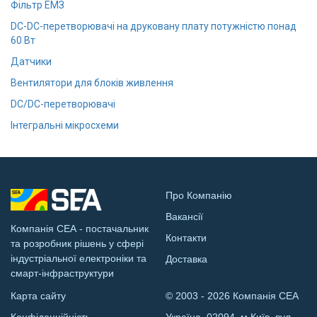
Фільтр ЕМЗ
DC-DC-перетворювачі на друковану плату потужністю понад
60 Вт
Датчики
Вентилятори для блоків живлення
DC/DC-перетворювачі
Інтегральні мікросхеми
Про Компанію
Вакансії
Компанія СЕА - постачальник
Контакти
та розробник рішень у сфері
індустріальної електроніки та
Доставка
смарт-інфраструктури
Карта сайту
© 2003 - 2026 Компанія СЕА
Конфіденційність
Україна, 02094, м.Київ, вул.