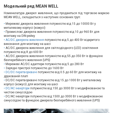
Модельний ряд MEAN WELL
Номенклатура джерел живлення, що продаються під торговою маркою
MEAN WELL, складається з наступних основних груп:
Мережеві джерела живлення потужністю від 15 до 10000 Вт у
металевому корпусі (кожусі)
Промислові джерела живлення потужністю від 10 до 960 Вт для
монтажу на DIN-рейку
AC/DC джерела живлення
потужністю від 5 до 400 Вт відкритого
виконання для монтажу на шасі
AC/DC джерела живлення для світлодіодного (LED) освітлення
потужністю від 8 до 600 Вт
AC/DC джерела живлення потужністю від 55 до 350 Вт із функцією
безперебійного живлення (UPS)
Мережеві AC/DC адаптери потужністю від 5 до 280 Вт
Зарядні пристрої потужністю до 1600 Вт
DC/DC перетворювачі
потужністю від 0.5 до 60 Вт для монтажу на
друкованій платі
DC/DC перетворювачі потужністю від 15 до 1000 Вт у металевому
корпусі (кожусі) для монтажу на шасі
DC/AC інвертори
потужністю від 150 до 3000 Вт з модифікованою та
чистою синусоїдою
DC/AC інвертори потужністю від 1500 до 3000 Вт з модифікованою
синусоїдою та функцією джерела безперебійного живлення (UPS)