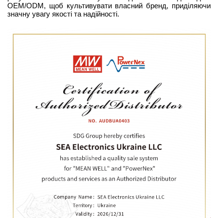
OEM/ODM, щоб культивувати власний бренд, приділяючи
Вхід/
значну увагу якості та надійності.
авторизація
Виробники
Контакти
Доставка
Тех.
Підтримка
Блог