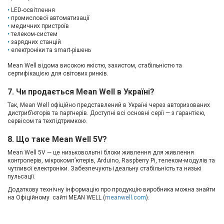
LED-освітлення
промислової автоматизації
медичних пристроїв
телеком-систем
зарядних станцій
електроніки та smart-рішень
Mean Well відома високою якістю, захистом, стабільністю та
сертифікацією для світових ринків.
7. Чи продається Mean Well в Україні?
Так, Mean Well офіційно представлений в Україні через авторизованих
дистриб’юторів та партнерів. Доступні всі основні серії — з гарантією,
сервісом та техпідтримкою.
8. Що таке Mean Well 5V?
Mean Well 5V — це низьковольтні блоки живлення для живлення
контролерів, мікрокомп’ютерів, Arduino, Raspberry Pi, телеком-модулів та
чутливої електроніки. Забезпечують ідеальну стабільність та низькі
пульсації.
Додаткову технічну інформацію про продукцію виробника можна знайти
на Офіційному сайті MEAN WELL (
meanwell.com
).