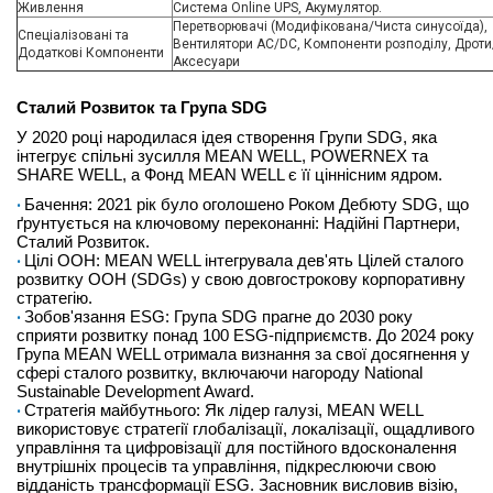
Живлення
Система Online UPS, Акумулятор.
Перетворювачі (Модифікована/Чиста синусоїда),
Спеціалізовані та
Вентилятори AC/DC, Компоненти розподілу, Дроти
Додаткові Компоненти
Аксесуари
Сталий Розвиток та Група SDG
У 2020 році народилася ідея створення Групи SDG, яка
інтегрує спільні зусилля MEAN WELL, POWERNEX та
SHARE WELL, а Фонд MEAN WELL є її ціннісним ядром.
Бачення: 2021 рік було оголошено Роком Дебюту SDG, що
ґрунтується на ключовому переконанні: Надійні Партнери,
Сталий Розвиток.
Цілі ООН: MEAN WELL інтегрувала дев'ять Цілей сталого
розвитку ООН (SDGs) у свою довгострокову корпоративну
стратегію.
Зобов'язання ESG: Група SDG прагне до 2030 року
сприяти розвитку понад 100 ESG-підприємств. До 2024 року
Група MEAN WELL отримала визнання за свої досягнення у
сфері сталого розвитку, включаючи нагороду National
Sustainable Development Award.
Стратегія майбутнього: Як лідер галузі, MEAN WELL
використовує стратегії глобалізації, локалізації, ощадливого
управління та цифровізації для постійного вдосконалення
внутрішніх процесів та управління, підкреслюючи свою
відданість трансформації ESG. Засновник висловив візію,