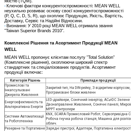
якістю (TQM).
Ключові фактори конкурентоспроможності: MEAN WELL
неухильно розвиває основу своєї конкурентоспроможності
(P, Q, C, D, S, R), що охоплює Продукцію, Якість, Вартість,
Доставку, Сервіс та Надійні Відносини.
Визнання: У 2010 році MEAN WELL отримала звання
"Taiwan Superior Brands 2010".
Комплексні Рішення та Асортимент Продукції MEAN
WELL
MEAN WELL пропонує клієнтам послугу "Total Solution"
(Комплексне рішення), охоплюючи широкий спектр
стандартних та спеціалізованих продуктів. Асортимент
продукції включає:
Категорія Рішень
Приклади продукції
Промислові та
Закритий тип, На DIN-рейку, З відкритим корпусом,
Інкапсульовані
Програмовані блоки живленн
Джерела Живлення
LED-драйвери, Сонячний інвертор, AC⇄DC Зелене
Енергоефективність та
Двонаправлене Живлення, Сонячні панелі, Мікроі
Альтернативна Енергія
MPPT контролери
KNX, SCARA Промисловий Робот, Сервопривідна С
Системи Автоматизації
Робоча гнучка робоча станція, Машина для розпі
та Робототехніка
облич.
Резервне та Портативне
Зарядні пристрої, Адаптери, Портативна електрост