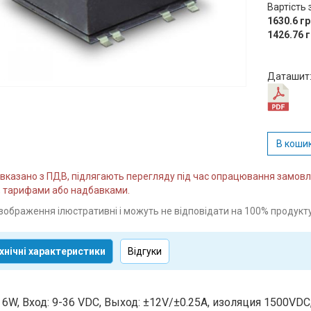
Вартість 
1630.6 г
1426.76 
Даташит
В коши
и вказано з ПДВ, підлягають перегляду під час опрацювання замо
 тарифами або надбавками.
зображення ілюстративні і можуть не відповідати на 100% продукту
хнічні характеристики
Відгуки
 6W, Вход: 9-36 VDC, Выход: ±12V/±0.25А, изоляция 1500VDC, 