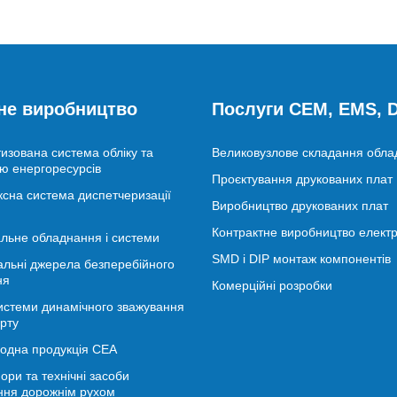
не виробництво
Послуги CEM, EMS,
изована система обліку та
Великовузлове складання обл
ю енергоресурсів
Проєктування друкованих плат
сна система диспетчеризації
Виробництво друкованих плат
Контрактне виробництво електр
льне обладнання і системи
SMD і DIP монтаж компонентів
альні джерела безперебійного
ня
Комерційні розробки
истеми динамічного зважування
рту
іодна продукція СЕА
ори та технічні засоби
ння дорожнім рухом