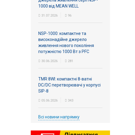
джерела живлення серії NSP-
1000 від MEAN WELL
31.07.2026
96
NSP-1000: компактне та
високонадійне джерело
живлення нового покоління
потужністю 1000 Вт з PFC
30.06.2026
281
TMR 8WI: компактні 8-ватні
DC/DC перетворювачі у корпусі
SIP-8
05.06.2026
343
Всі новини напрямку