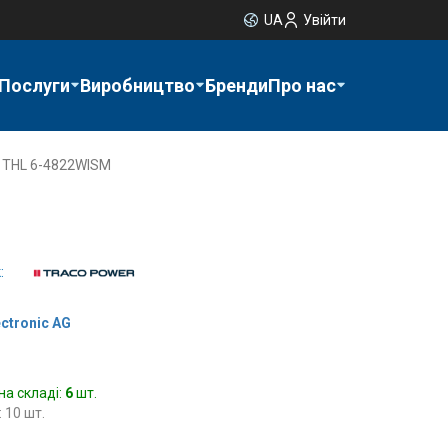
UA
Увійти
Послуги
Виробництво
Бренди
Про нас
THL 6-4822WISM
:
ectronic AG
на складі:
6
шт.
 10 шт.