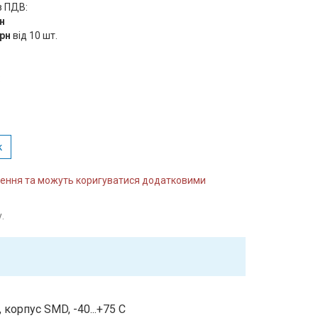
з ПДВ:
рн
грн
від 10 шт.
:
к
влення та можуть коригуватися додатковими
.
корпус SMD, -40...+75 C