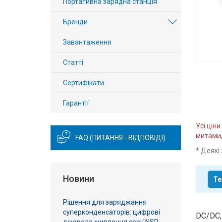
Портативна зарядна станція
Вхід/
Бренди
авторизація
Завантаження
Виробники
Статті
Контакти
Сертифікати
Доставка
Гарантії
Тех.
Усі цін
Підтримка
митами,
FAQ (ПИТАННЯ - ВІДПОВІДІ)
*
Деякі 
Блог
Новини
Те
Рішення для заряджання
суперконденсаторів: цифрові
DC/DC,