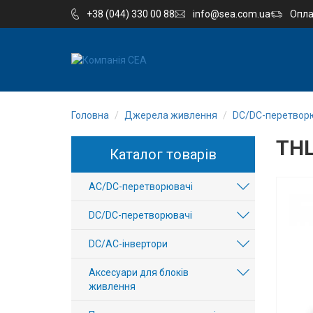
+38 (044) 330 00 88
info@sea.com.ua
Опла
EN
RU
Головна
Джерела живлення
DC/DC-перетвор
Компанія
THL
Каталог товарів
Каталог
AC/DC-перетворювачі
Виробництво
DC/DC-перетворювачі
Послуги
DC/AC-інвертори
Новини
Аксесуари для блоків
живлення
Вакансії