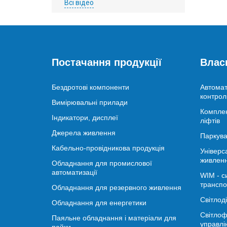
Всі відео
Постачання продукції
Влас
Бездротові компоненти
Автомат
контрол
Вимірювальні прилади
Комплек
Індикатори, дисплеї
ліфтів
Джерела живлення
Паркува
Кабельно-провідникова продукція
Універс
живлен
Обладнання для промислової
автоматизації
WIM - с
транспо
Обладнання для резервного живлення
Світлод
Обладнання для енергетики
Світлоф
Паяльне обладнання і матеріали для
управлі