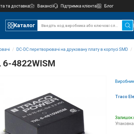
та та доставка
Вакансії
Підтримка клієнта
Блог
Каталог
ювачі
DC-DC перетворювачі на друковану плату в корпусі SMD
 6-4822WISM
Виробник
Traco El
Залишок 
Упаковка: