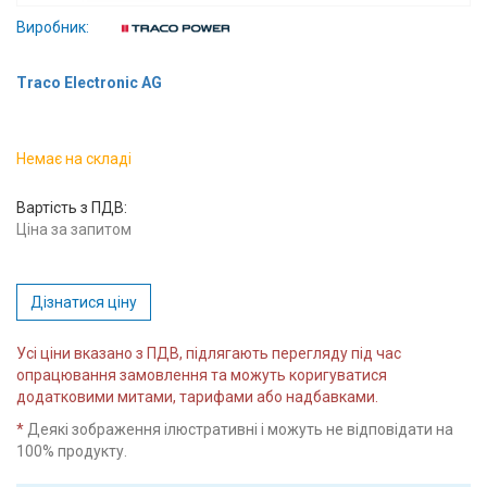
Вхід/
Виробник:
авторизація
Traco Electronic AG
Виробники
Немає на складі
Контакти
Вартість з ПДВ:
Доставка
Ціна за запитом
Тех.
Підтримка
Дізнатися ціну
Блог
Усі ціни вказано з ПДВ, підлягають перегляду під час
опрацювання замовлення та можуть коригуватися
додатковими митами, тарифами або надбавками.
*
Деякі зображення ілюстративні і можуть не відповідати на
100% продукту.