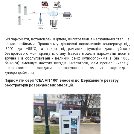
Всі паркомати, встановлені в Ірпені, виготовлені із нержавіючої сталі і є
вандалостійкими. Працюють у діапазоні навколишніх температур від
-30°С до +55°С, а також підтримують функцію дистанційного
бездротового моніторингу їх стану. Базова модель паркоматів досить
зручна і в обслуговувані - великий сейф купюроприймача (на 1000
банкнот) зменшує частоту виїздів інкасаторів, сам процес інкасації
прискорюється завдяки застосуванню змінних картриджів
купюроприймача.
Паркомати серії "СЕА АП 100" внесені до Державного реєстру
реєстраторів розрахункових операцій.