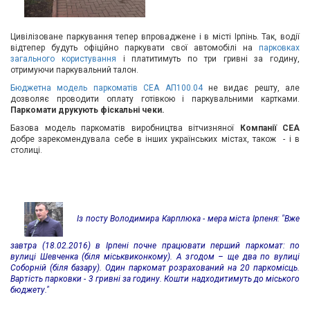
Вхід/
авторизація
Цивілізоване паркування тепер впроваджене і в місті Ірпінь. Так, водії
відтепер будуть офіційно паркувати свої автомобілі на
парковках
загального користування
і платитимуть по три гривні за годину,
Виробники
отримуючи паркувальний талон.
Бюджетна модель паркоматів СЕА АП100.04
не видає решту, але
дозволяє проводити оплату готівкою і паркувальними картками.
Контакти
Паркомати друкують фіскальні чеки.
Базова модель паркоматів виробництва вітчизняної
Компанії СЕА
Доставка
добре зарекомендувала себе в інших українських містах, також - і в
столиці.
Тех.
Підтримка
Із посту Володимира Карплюка - мера міста Ірпеня: "Вже
Блог
завтра (18.02.2016) в Ірпені почне працювати перший паркомат: по
вулиці Шевченка (біля міськвиконкому). А згодом – ще два по вулиці
Соборній (біля базару). Один паркомат розрахований на 20 паркомісць.
Вартість парковки - 3 гривні за годину. Кошти надходитимуть до міського
бюджету."