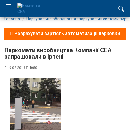
Головна
Паркувальне обладнання і паркувальні системи виро
EN
Розрахувати вартість автоматизації парковки
RU
Паркомати виробництва Компанії СЕА
Компанія
запрацювали в Ірпені
Каталог
19.02.2016
4080
Виробництво
Послуги
Новини
Вакансії