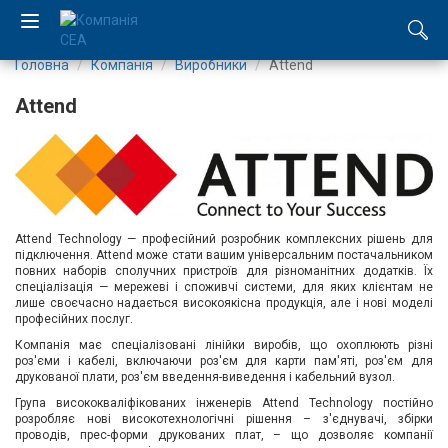
Головна
Компанія
Виробники
Attend
EN
Attend
RU
Компанія
Каталог
Attend Technology — професійний розробник комплексних рішень для
підключення. Attend може стати вашим універсальним постачальником
повних наборів сполучних пристроїв для різноманітних додатків. Їх
Виробництво
спеціалізація — мережеві і споживчі системи, для яких клієнтам не
лише своєчасно надається високоякісна продукція, але і нові моделі
професійних послуг.
Послуги
Компанія має спеціалізовані лінійки виробів, що охоплюють різні
роз'єми і кабелі, включаючи роз'єм для карти пам'яті, роз'єм для
Новини
друкованої плати, роз'єм введення-виведення і кабельний вузол.
Група висококваліфікованих інженерів Attend Technology постійно
Вакансії
розробляє нові високотехнологічні рішення – з'єднувачі, збірки
проводів, прес-форми друкованих плат, – що дозволяє компанії