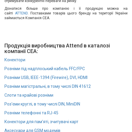
отримувати конкурентні переваги на ринку.
Вхід/
Дізнатися більше про компанію і її продукцію можна на
сайті
ATTEND
. Поставками товарів цього бренду на території України
авторизація
займається Компанія СЕА.
Виробники
Контакти
Продукція виробництва Attend в каталозі
компанії СЕА:
Доставка
Конектори
Розніми під надплоський кабель FFC/FPC
Тех.
Розніми USB, IEEE-1394 (Firewire), DVI, HDMI
Підтримка
Розніми магістральні, в тому числі DIN 41612
Блог
Слоти та крайові розніми
Роз'єми круглі, в тому числі DIN, MiniDIN
Розніми телефонні та RJ-45
Конектори для пам'яті, зчитувачі карт
Аксесуари для GSM модемів