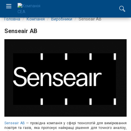
Головна
Компанія
Виробники
Senseair AB
EN
Senseair AB
RU
Компанія
Каталог
Виробництво
Послуги
Новини
Вакансії
Senseair AB
— провідна компанія у сфері технологій для вимірювання
повітря та газів, яка пропонує найкращі рішення для точного аналізу,