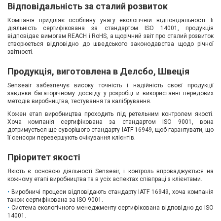
Відповідальність за сталий розвиток
Компанія приділяє особливу увагу екологічній відповідальності. Її
діяльність сертифікована за стандартом ISO 14001, продукція
відповідає вимогам REACH і RoHS, а щорічний звіт про сталий розвиток
створюється відповідно до шведського законодавства щодо річної
звітності.
Продукція, виготовлена в Делсбо, Швеція
Senseair забезпечує високу точність і надійність своєї продукції
завдяки багаторічному досвіду у розробці й використанні передових
методів виробництва, тестування та калібрування.
Кожен етап виробництва проходить під ретельним контролем якості.
Хоча компанія сертифікована за стандартом ISO 9001, вона
дотримується ще суворішого стандарту IATF 16949, щоб гарантувати, що
її сенсори перевершують очікування клієнтів.
Пріоритет якості
Якість є основою діяльності Senseair, і контроль впроваджується на
кожному етапі виробництва та в усіх аспектах співпраці з клієнтами.
Виробничі процеси відповідають стандарту IATF 16949, хоча компанія
також сертифікована за ISO 9001.
Система екологічного менеджменту сертифікована відповідно до ISO
14001.