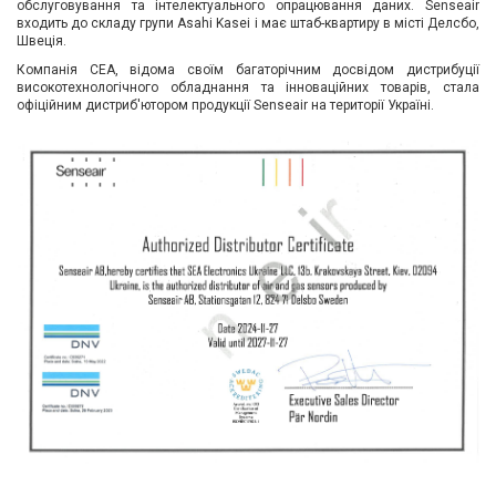
обслуговування та інтелектуального опрацювання даних. Senseair
Вхід/
входить до складу групи Asahi Kasei і має штаб-квартиру в місті Делсбо,
Швеція.
авторизація
Компанія СЕА, відома своїм багаторічним досвідом дистрибуції
високотехнологічного обладнання та інноваційних товарів, стала
офіційним дистриб'ютором продукції Senseair на території Україні.
Виробники
Контакти
Доставка
Тех.
Підтримка
Блог