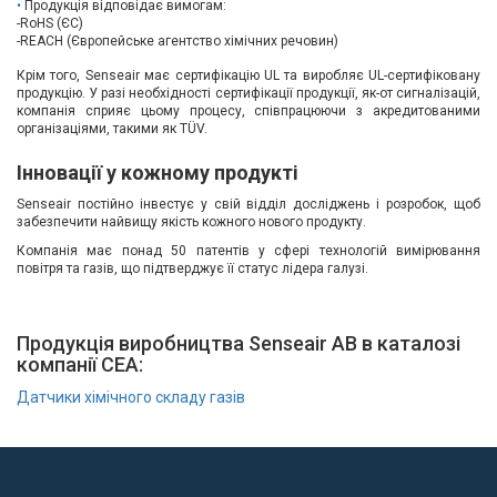
Продукція відповідає вимогам:
-RoHS (ЄС)
-REACH (Європейське агентство хімічних речовин)
Крім того, Senseair має сертифікацію UL та виробляє UL-сертифіковану
продукцію. У разі необхідності сертифікації продукції, як-от сигналізацій,
компанія сприяє цьому процесу, співпрацюючи з акредитованими
організаціями, такими як TÜV.
Інновації у кожному продукті
Senseair постійно інвестує у свій відділ досліджень і розробок, щоб
забезпечити найвищу якість кожного нового продукту.
Компанія має понад 50 патентів у сфері технологій вимірювання
повітря та газів, що підтверджує її статус лідера галузі.
Продукція виробництва Senseair AB в каталозі
компанії СЕА:
Датчики хімічного складу газів