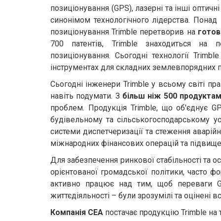
позиціонування (GPS), лазерні та інші оптичн
Вхід/
синонімом технологічного лідерства. Понад
авторизація
позиціонування Trimble перетворив на
готов
700 патентів, Trimble знаходиться на 
Виробники
позиціонування. Сьогодні технології Trimb
інструментах для складних землевпорядних п
Контакти
Сьогодні інженери Trimble у всьому світі п
навіть подумати. З
більш ніж 500 продукта
Доставка
проблем. Продукція Trimble, що об'єднує G
будівельному та сільськогосподарському у
Тех.
системи диспетчеризації та стеження аварійн
Підтримка
міжнародних фінансових операцій та підвищ
Блог
Для забезпечення ринкової стабільності та о
орієнтованої громадської політики, часто ф
активно працює над тим, щоб переваги GP
життєдіяльності – були зрозумілі та оцінені вс
Компанія СЕА
постачає продукцію Trimble на 