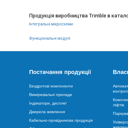
Продукція виробництва Trimble в катало
Інтегральні мікросхеми
Функціональні модулі
Постачання продукції
Влас
Бездротові компоненти
Автомат
контрол
Вимірювальні прилади
Комплек
Індикатори, дисплеї
ліфтів
Джерела живлення
Паркува
Кабельно-провідникова продукція
Універс
живлен