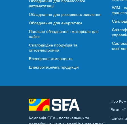
Обладнання для промислової
автоматизації
WIM - с
транспо
Обладнання для резервного живлення
Світлод
Обладнання для енергетики
Світлоф
Паяльне обладнання і матеріали для
управлі
пайки
Система
Світлодіодна продукція та
освітле
оптоелектроніка
Електронні компоненти
Електротехнічна продукція
Про Ком
Вакансії
Компанія СЕА - постачальник та
Контакт
розробник рішень у сфері індустріальної
Доставк