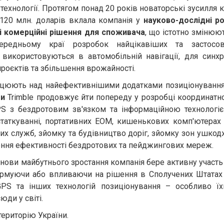
і технології. Протягом понад 20 років новаторські зусилля к
 120 млн. доларів вклала компанія у
науково-дослідні р
і комерційні рішення для споживача
, що істотно змінюю
передньому краї розробок найцікавіших та застосов
le використовуються в автомобільній навігації, для синх
роєктів та збільшення врожайності.
рацюють над найефективнішими додатками позиціонування, 
ми
Trimble продовжує йти попереду у розробці координатн
PS з бездротовим зв'язком та інформаційною технологією
статкуванні, портативних ЕОМ, кишенькових комп'ютерах 
их служб, зйомку та будівництво доріг, зйомку зон ушкод
ення ефективності бездротових та пейджингових мереж.
снови майбутнього зростання компанія бере активну участь 
ормуючи або впливаючи на рішення в Сполучених Штатах т
S та інших технологій позиціонування – особливо їх
юди у світі.
територію України.