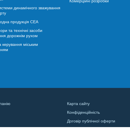
Комерційні розробки
истеми динамічного зважування
рту
іодна продукція СЕА
ори та технічні засоби
ння дорожнім рухом
 керування міським
нням
панію
Карта сайту
Конфіденційність
и
Договір публічної оферти
а