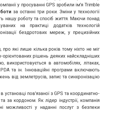
омпанії у просуванні GPS зробили ім'я Trimble
оботи
за останні три роки. Зміни у технології
ть нашу роботу та спосіб життя. Маючи понад
уваних на практиці додатків технологій
ронізації бездротових мереж, у прецизійних
про які лише кілька років тому ніхто не міг
о-орієнтованих рішень деяких найскладніших
, використовується в автомобілях, літаках,
PDA та ін. Інноваційні програми включають
жень від землетрусів, запис та синхронізацію
в установці пов'язаної з GPS та координатно-
а за кордоном. Як лідер індустрії, компанія
ні можливості у наданні послуг з безпеки