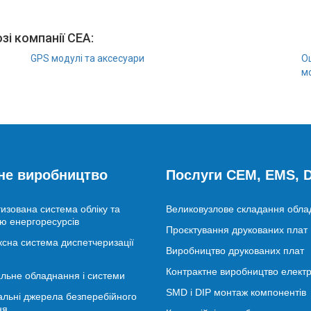
зі компанії СЕА:
GPS модулі та аксесуари
О
м
не виробництво
Послуги CEM, EMS,
изована система обліку та
Великовузлове складання обл
ю енергоресурсів
Проєктування друкованих плат
сна система диспетчеризації
Виробництво друкованих плат
Контрактне виробництво електр
льне обладнання і системи
SMD і DIP монтаж компонентів
альні джерела безперебійного
ня