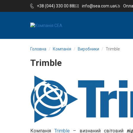
+38 (044) 330 00 88
info@sea.com.ua
Опла
EN
RU
Головна
Компанія
Виробники
Trimble
Компанія
Trimble
Каталог
Виробництво
Послуги
Новини
Вакансії
Компанія
Trimble
– визнаний світовий
лі