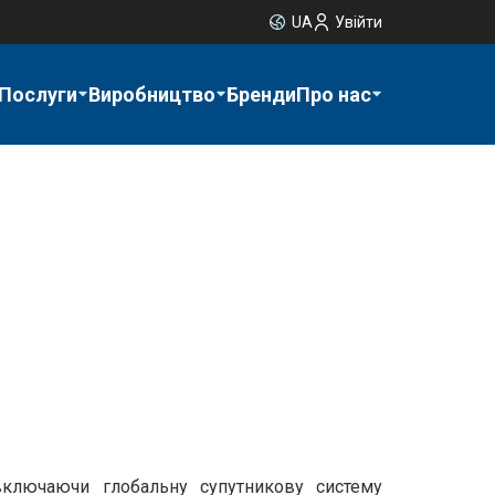
UA
Увійти
Послуги
Виробництво
Бренди
Про нас
включаючи глобальну супутникову систему