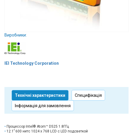
Вхід/
авторизація
Виробники
Виробники:
Контакти
Доставка
IEI Technology Corporation
Тех.
Підтримка
Технічні характеристики
Блог
Специфікація
Інформація для замовлення
Процессор Intel® Atom™ D525 1.8ГГц
12.1’’ 600 нитс 1024 x 768 LCD с LED подсветкой