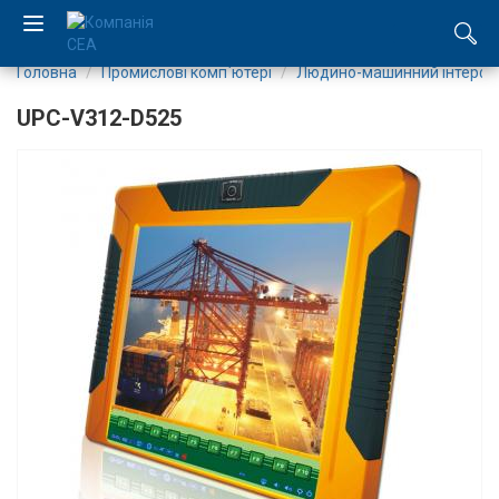
Головна
Промислові комп`ютері
Людино-машинний інтерф
EN
UPC-V312-D525
RU
Компанія
Каталог
Виробництво
Послуги
Новини
Вакансії