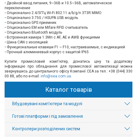
Двойной ввод питания, 9~36В и 10.5~36В, автоматическое
переключение
Опционально 2.4/5ГГц Wi-Fi 802.11 a/b/g/n 3T3R MIMO
Опционально 3.75G / HSUPA USB модуль
Опционально GPS приемник
Опционально EM или Mifare RFID считыватель
Опционально Bluetooth модуль
Встроенная камера 1.3Мп с AF, AE и AWB функциями
Шина CAN с изоляцией
Функциональные клавиши F1 ~ F10, настраиваемые, с индикацией
Прочный алюминиевый корпус с защитой IP65
Купити промисловий комп'ютер, дізнатись ціну та додаткову
інформацію про обладнання для промислової автоматизації можна
звернувшись до центрального офісу Компанії СЕА за тел.: +38 (044) 330
00 88, або по e-mail:
info@sea.com.ua
.
Каталог товарів
Вбудовувані комп'ютери та модулі
Готові платформи і під замовлення
Контролери розподілених систем