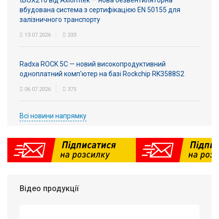
tBOX210 від Axiomtek — нова безвентиляторна
вбудована система з сертифікацією EN 50155 для
залізничного транспорту
13.07.2026
333
Radxa ROCK 5C — новий високопродуктивний
одноплатний комп'ютер на базі Rockchip RK3588S2
06.07.2026
375
Всі новини напрямку
Відео продукції