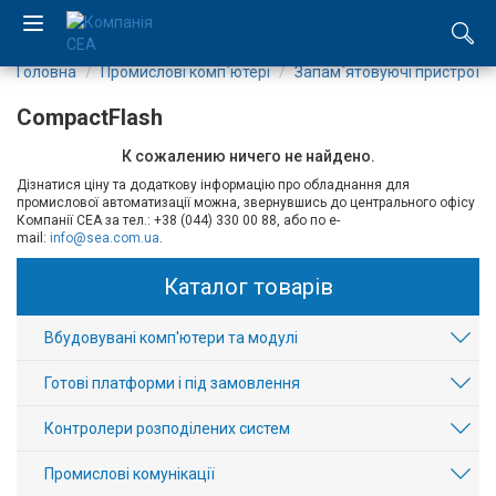
Головна
Промислові комп`ютері
Запам`ятовуючі пристрої
EN
CompactFlash
RU
К сожалению ничего не найдено.
Дізнатися ціну та додаткову інформацію про обладнання для
Компанія
промислової автоматизації можна, звернувшись до центрального офісу
Компанії СЕА за тел.: +38 (044) 330 00 88, або по e-
mail:
info@sea.com.ua
.
Каталог
Каталог товарів
Виробництво
Вбудовувані комп'ютери та модулі
Послуги
Готові платформи і під замовлення
Новини
Контролери розподілених систем
Вакансії
Промислові комунікації