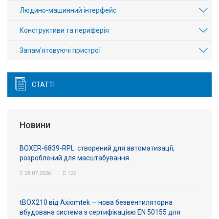
Вхід/
Людино-машинний інтерфейс
авторизація
Конструктиви та периферія
Виробники
Запам'ятовуючі пристрої
Контакти
СТАТТІ
Доставка
Тех.
Новини
Підтримка
BOXER-6839-RPL: створений для автоматизації,
Блог
розроблений для масштабування
28.07.2026
126
tBOX210 від Axiomtek — нова безвентиляторна
вбудована система з сертифікацією EN 50155 для