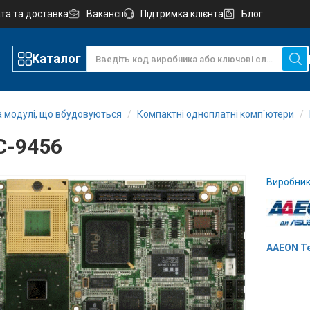
та та доставка
Вакансії
Підтримка клієнта
Блог
Каталог
а модулі, що вбудовуються
Компактні одноплатні комп`ютери
C-9456
Виробник
AAEON Te