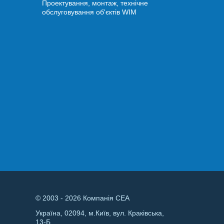
Проектування, монтаж, технічне
обслуговування об'єктів WIM
© 2003 - 2026 Компанія СЕА
Україна, 02094, м.Київ, вул. Краківська,
13-Б