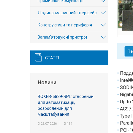
Промислові комунікації
Вхід/
Людино-машинний інтерфейс
авторизація
Конструктиви та периферія
Виробники
Запам'ятовуючі пристрої
Контакти
Те
Доставка
СТАТТІ
Тех.
Подде
Intel
Підтримка
Новини
SODIM
Gigabi
Блог
BOXER-6839-RPL: створений
Up to 
для автоматизації,
розроблений для
AC97 
масштабування
Type I
Parall
28.07.2026
114
PCI-1