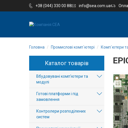
+38 (044) 330 00 88
info@sea.com.ua
Опла
EN
RU
Головна
Промислові комп`ютері
Комп`ютери т
Компанія
EPI
Каталог товарів
Каталог
Вбудовувані комп'ютери та
Виробництво
модулі
Послуги
Готові платформи і під
замовлення
Новини
Контролери розподілених
систем
Вакансії