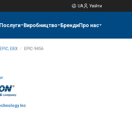
UA
Увійти
Послуги
Виробництво
Бренди
Про нас
EPIC, EBX
EPIC-9456
и:
chnology Inc