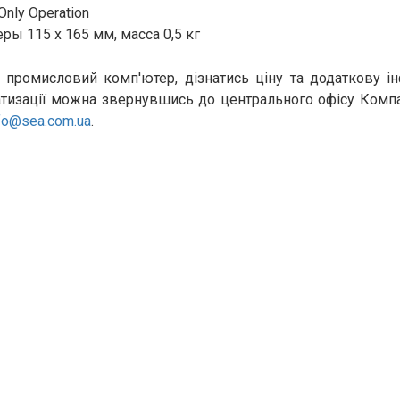
Only Operation
ры 115 x 165 мм, масса 0,5 кг
 промисловий комп'ютер, дізнатись ціну та додаткову 
тизації можна звернувшись до центрального офісу Компанії
fo@sea.com.ua
.