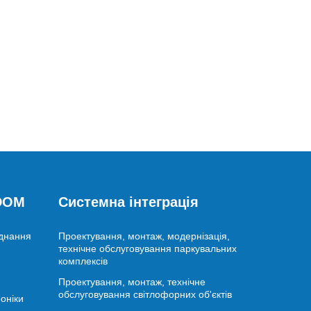
 DOM
Системна інтеграція
аднання
Проектування, монтаж, модернізація,
технічне обслуговування паркувальних
комплексів
Проектування, монтаж, технічне
обслуговування світлофорних об'єктів
оніки