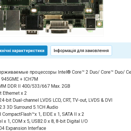
хнічні характеристики
Інформація для замовлення
рживаемые процессоры Intel® Core™ 2 Duo/ Core™ Duo/ Ce
® 945GME + ICH7M
M DDR II 400/533/667 Max. 2GB
t Ethernet x 2
24-bit Dual-channel LVDS LCD, CRT, TV-out, LVDS & DVI
2.3 3D Surround 5.1CH Audio
I CompactFlash™x 1, EIDE x 1, SATA II x 2
el x 1, COM x 5, USB2.0 x 8, 8-bit Digital I/O
04 Expansion Interface