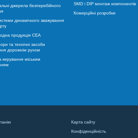
SMD і DIP монтаж компонентів
альні джерела безперебійного
ня
Комерційні розробки
истеми динамічного зважування
рту
іодна продукція СЕА
ори та технічні засоби
ння дорожнім рухом
 керування міським
нням
панію
Карта сайту
Конфіденційність