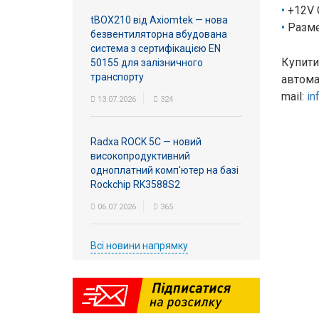
+12V 
tBOX210 від Axiomtek — нова
Разме
безвентиляторна вбудована
система з сертифікацією EN
Купити
50155 для залізничного
транспорту
автома
mail:
in
13.07.2026
324
Radxa ROCK 5C — новий
високопродуктивний
одноплатний комп'ютер на базі
Rockchip RK3588S2
06.07.2026
365
Всі новини напрямку