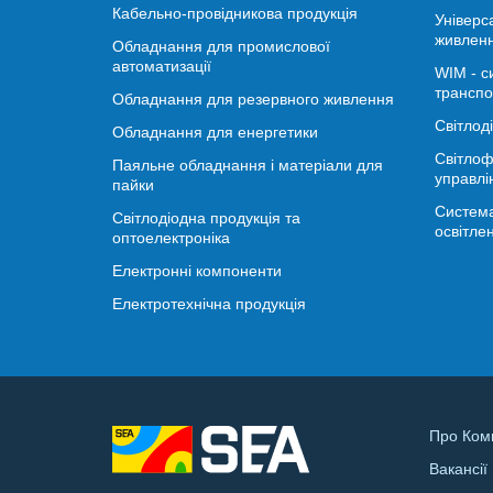
Кабельно-провідникова продукція
Універс
живлен
Обладнання для промислової
автоматизації
WIM - с
транспо
Обладнання для резервного живлення
Світлод
Обладнання для енергетики
Світлоф
Паяльне обладнання і матеріали для
управлі
пайки
Система
Світлодіодна продукція та
освітле
оптоелектроніка
Електронні компоненти
Електротехнічна продукція
Про Ком
Вакансії