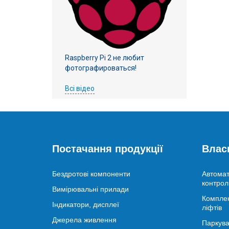
Raspberry Pi 2 не любит
фотографироваться!
Всі відео
Постачання продукції
Влас
Бездротові компоненти
Автомат
контрол
Вимірювальні прилади
Комплек
Індикатори, дисплеї
ліфтів
Джерела живлення
Паркува