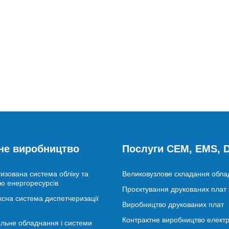
не виробництво
Послуги CEM, EMS,
изована система обліку та
Великовузлове складання обл
ю енергоресурсів
Проєктування друкованих плат
сна система диспетчеризації
Виробництво друкованих плат
Контрактне виробництво електр
льне обладнання і системи