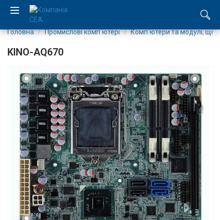
Головна
Промислові комп`ютері
Комп`ютери та модулі, що
EN
KINO-AQ670
RU
Компанія
Каталог
Виробництво
Послуги
Новини
Вакансії