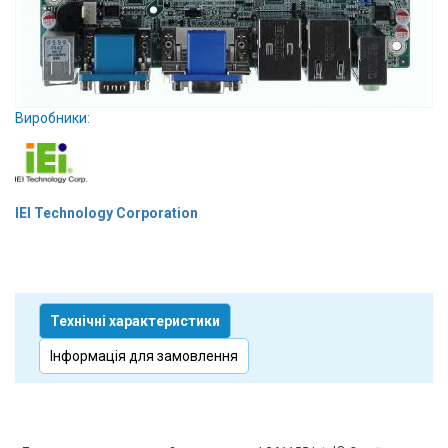
Вхід/
авторизація
Виробники
Виробники:
Контакти
Доставка
IEI Technology Corporation
Тех.
Підтримка
Технічні характеристики
Блог
Інформація для замовлення