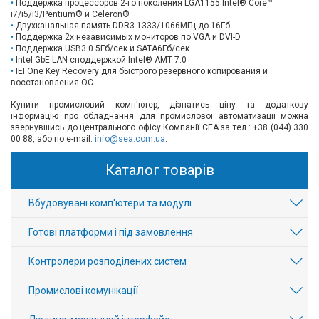
Поддержка процессоров 2-го поколения LGA1155 Intel® Core™
i7/i5/i3/Pentium® и Celeron®
Двухканальная память DDR3 1333/1066MГц до 16Гб
Поддержка 2х независимых мониторов по VGA и DVI-D
Поддержка USB3.0 5Гб/сек и SATA6Гб/сек
Intel GbE LAN споддержкой Intel® AMT 7.0
IEI One Key Recovery для быстрого резервного копирования и
восстановления ОС
Купити промисловий комп'ютер, дізнатись ціну та додаткову
інформацію про обладнання для промислової автоматизації можна
звернувшись до центрального офісу Компанії СЕА за тел.: +38 (044) 330
00 88, або по e-mail:
info@sea.com.ua
.
Каталог товарів
Вбудовувані комп'ютери та модулі
Готові платформи і під замовлення
Контролери розподілених систем
Промислові комунікації