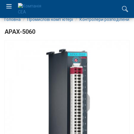
Головна
Промислові комп`ютері
Контролери розподілених 
EN
APAX-5060
RU
Компанія
Каталог
Виробництво
Послуги
Новини
Вакансії