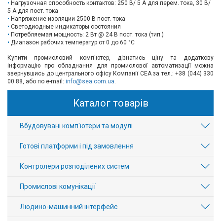
Нагрузочная способность контактов: 250 В/ 5 A для перем. тока, 30 В/
5 A для пост. тока
Напряжение изоляции 2500 В пост. тока
Светодиодные индикаторы состояния
Потребляемая мощность: 2 Вт @ 24 В пост. тока (тип.)
Диапазон рабочих температур от 0 до 60 °С
Купити промисловий комп'ютер, дізнатись ціну та додаткову
інформацію про обладнання для промислової автоматизації можна
звернувшись до центрального офісу Компанії СЕА за тел.: +38 (044) 330
00 88, або по e-mail:
info@sea.com.ua
.
Каталог товарів
Вбудовувані комп'ютери та модулі
Готові платформи і під замовлення
Контролери розподілених систем
Промислові комунікації
Людино-машинний інтерфейс