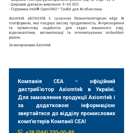
Широкий діапазон живлення: 9–60 VDC
Підтримка Intel® OpenVINO™ Toolkit для AI-обчислень
Axiomtek eBOX630B є сучасною безвентиляторною edge AI
платформою, яка поєднує високу продуктивність, AI-прискорення
та промислову надійність для задач машинного зору,
відеоаналітики, автоматизації та інтелектуальних embedded-
рішень.
За матеріалами Axiomtek
Компанія СЕА
–
офіційний
дистриб'ютор Axiomtek в Україні.
Для замовлення продукції Axiomtek і
за додатковою інформацією
звертайтеся до відділу промислових
комп'ютерів Компанії СЕА!
+38 (044) 330-00-88