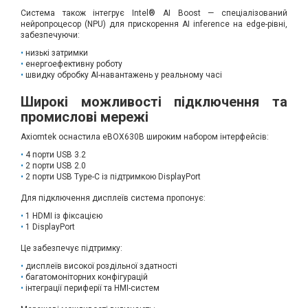
Система також інтегрує Intel® AI Boost — спеціалізований
нейропроцесор (NPU) для прискорення AI inference на edge-рівні,
забезпечуючи:
низькі затримки
енергоефективну роботу
швидку обробку AI-навантажень у реальному часі
Широкі можливості підключення та
промислові мережі
Axiomtek оснастила eBOX630B широким набором інтерфейсів:
4 порти USB 3.2
2 порти USB 2.0
2 порти USB Type-C із підтримкою DisplayPort
Для підключення дисплеїв система пропонує:
1 HDMI із фіксацією
1 DisplayPort
Це забезпечує підтримку:
дисплеїв високої роздільної здатності
багатомоніторних конфігурацій
інтеграції периферії та HMI-систем