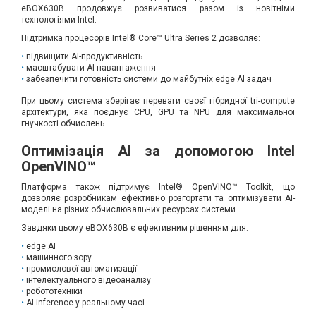
eBOX630B продовжує розвиватися разом із новітніми
технологіями Intel.
Підтримка процесорів Intel® Core™ Ultra Series 2 дозволяє:
підвищити AI-продуктивність
масштабувати AI-навантаження
забезпечити готовність системи до майбутніх edge AI задач
При цьому система зберігає переваги своєї гібридної tri-compute
архітектури, яка поєднує CPU, GPU та NPU для максимальної
гнучкості обчислень.
Оптимізація AI за допомогою Intel
OpenVINO™
Платформа також підтримує Intel® OpenVINO™ Toolkit, що
дозволяє розробникам ефективно розгортати та оптимізувати AI-
моделі на різних обчислювальних ресурсах системи.
Завдяки цьому eBOX630B є ефективним рішенням для:
edge AI
машинного зору
промислової автоматизації
інтелектуального відеоаналізу
робототехніки
AI inference у реальному часі