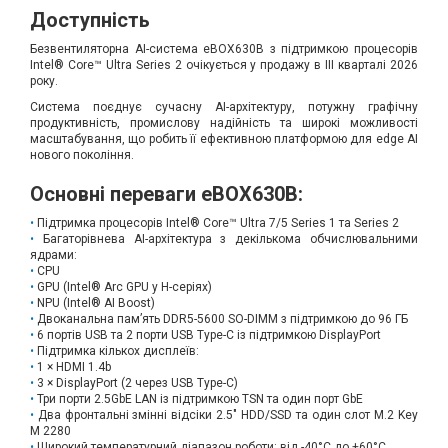
Доступність
Безвентиляторна AI-система eBOX630B з підтримкою процесорів
Intel® Core™ Ultra Series 2 очікується у продажу в III кварталі 2026
року.
Система поєднує сучасну AI-архітектуру, потужну графічну
продуктивність, промислову надійність та широкі можливості
масштабування, що робить її ефективною платформою для edge AI
нового покоління.
Основні переваги eBOX630B:
Підтримка процесорів Intel® Core™ Ultra 7/5 Series 1 та Series 2
Багаторівнева AI-архітектура з декількома обчислювальними
ядрами:
CPU
GPU (Intel® Arc GPU у H-серіях)
NPU (Intel® AI Boost)
Двоканальна пам’ять DDR5-5600 SO-DIMM з підтримкою до 96 ГБ
6 портів USB та 2 порти USB Type-C із підтримкою DisplayPort
Підтримка кількох дисплеїв:
1 × HDMI 1.4b
3 × DisplayPort (2 через USB Type-C)
Три порти 2.5GbE LAN із підтримкою TSN та один порт GbE
Два фронтальні змінні відсіки 2.5" HDD/SSD та один слот M.2 Key
M 2280
Широкий температурний діапазон роботи: від -40°C до +60°C