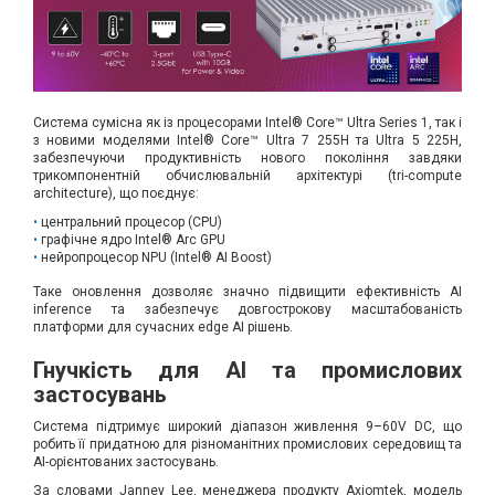
Вхід/
авторизація
Виробники
Система сумісна як із процесорами Intel® Core™ Ultra Series 1, так і
з новими моделями Intel® Core™ Ultra 7 255H та Ultra 5 225H,
забезпечуючи продуктивність нового покоління завдяки
Контакти
трикомпонентній обчислювальній архітектурі (tri-compute
architecture), що поєднує:
Доставка
центральний процесор (CPU)
графічне ядро Intel® Arc GPU
нейропроцесор NPU (Intel® AI Boost)
Тех.
Таке оновлення дозволяє значно підвищити ефективність AI
Підтримка
inference та забезпечує довгострокову масштабованість
платформи для сучасних edge AI рішень.
Блог
Гнучкість для AI та промислових
застосувань
Система підтримує широкий діапазон живлення 9–60V DC, що
робить її придатною для різноманітних промислових середовищ та
AI-орієнтованих застосувань.
За словами Janney Lee, менеджера продукту Axiomtek, модель