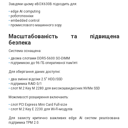
Завдяки цьому eBOX630B підходить для:
edge AI computing
робототехніки
embedded control
промислового машинного зору
Масштабованість та підвищена
безпека
Система оснащена:
двома слотами DDR5-5600 SO-DIMM
підтримкою до 96 ГБ оперативної пам’яті
Для зберігання даних доступні:
два змінні відсіки 2.5" HDD/SSD
підтримка RAID 0/1
слот M.2 Key M 2280 для високошвидкісних NVMe SSD
Можливості розширення включають:
слот PCI Express Mini Card Full-size
слот M.2 Key E 2230 для Wi-Fi-модулів
Для захисту критично важливих edge AI систем реалізована
підтримка TPM 2.0.