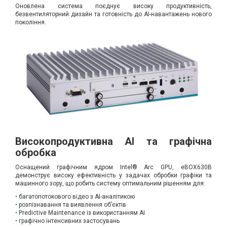
Оновлена система поєднує високу продуктивність,
безвентиляторний дизайн та готовність до AI-навантажень нового
покоління.
Високопродуктивна AI та графічна
обробка
Оснащений графічним ядром Intel® Arc GPU, eBOX630B
демонструє високу ефективність у задачах обробки графіки та
машинного зору, що робить систему оптимальним рішенням для:
багатопотокового відео з AI-аналітикою
розпізнавання та виявлення об’єктів
Predictive Maintenance із використанням AI
графічно інтенсивних застосувань