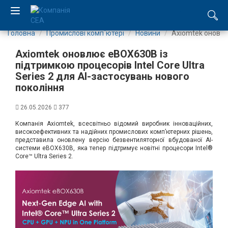
Головна
Промислові комп`ютері
Новини
Axiomtek оновлює
EN
Axiomtek оновлює eBOX630B із
RU
підтримкою процесорів Intel Core Ultra
Series 2 для AI-застосувань нового
покоління
Компанія
26.05.2026
377
Каталог
Компанія Axiomtek, всесвітньо відомий виробник інноваційних,
високоефективних та надійних промислових комп’ютерних рішень,
Виробництво
представила оновлену версію безвентиляторної вбудованої AI-
системи eBOX630B, яка тепер підтримує новітні процесори Intel®
Core™ Ultra Series 2.
Послуги
Новини
Вакансії