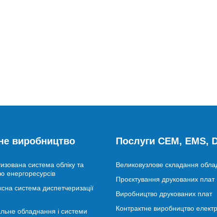
не виробництво
Послуги CEM, EMS,
изована система обліку та
Великовузлове складання обл
ю енергоресурсів
Проєктування друкованих плат
сна система диспетчеризації
Виробництво друкованих плат
Контрактне виробництво електр
льне обладнання і системи