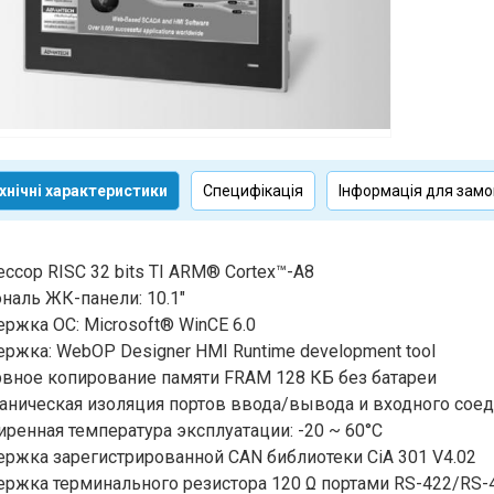
хнічні характеристики
Специфікація
Інформація для зам
ссор RISC 32 bits TI ARM® Cortex™-A8
наль ЖК-панели: 10.1"
ржка ОС: Microsoft® WinCE 6.0
ржка: WebOP Designer HMI Runtime development tool
вное копирование памяти FRAM 128 КБ без батареи
аническая изоляция портов ввода/вывода и входного соед
ренная температура эксплуатации: -20 ~ 60°C
ржка зарегистрированной CAN библиотеки CiA 301 V4.02
ржка терминального резистора 120 Ω портами RS-422/RS