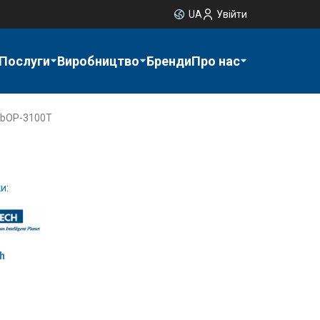
UA
Увійти
Послуги
Виробництво
Бренди
Про нас
bOP-3100T
и:
h