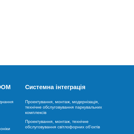
 DOM
Системна інтеграція
аднання
Проектування, монтаж, модернізація,
технічне обслуговування паркувальних
комплексів
Проектування, монтаж, технічне
обслуговування світлофорних об'єктів
оніки