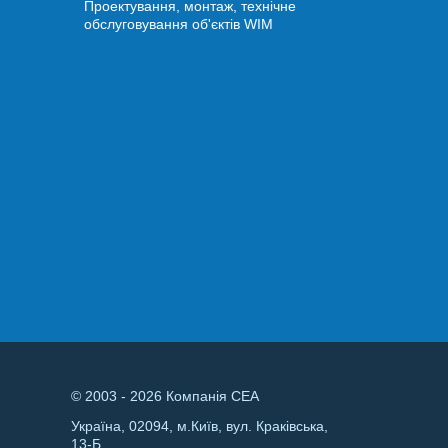
Проектування, монтаж, технічне
обслуговування об'єктів WIM
© 2003 - 2026 Компанія СЕА
Україна, 02094, м.Київ, вул. Краківська,
13-Б