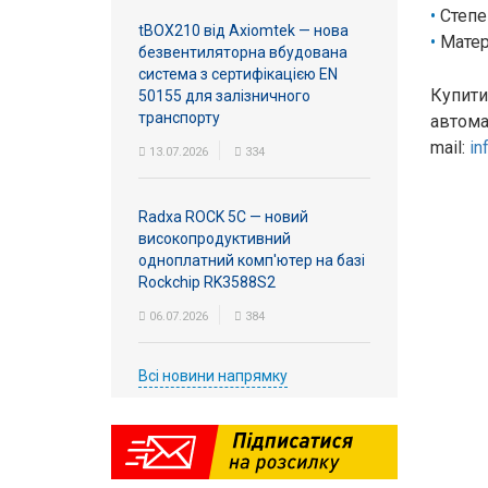
Степе
tBOX210 від Axiomtek — нова
Матер
безвентиляторна вбудована
система з сертифікацією EN
Купити
50155 для залізничного
транспорту
автома
mail:
in
13.07.2026
334
Radxa ROCK 5C — новий
високопродуктивний
одноплатний комп'ютер на базі
Rockchip RK3588S2
06.07.2026
384
Всі новини напрямку