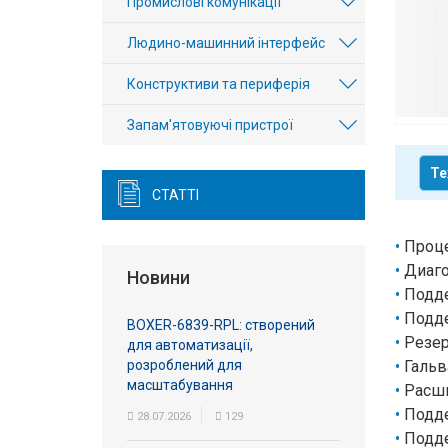
Промислові комунікації
Вхід/
Людино-машинний інтерфейс
авторизація
Конструктиви та периферія
Виробники
Запам'ятовуючі пристрої
Контакти
Те
Доставка
СТАТТІ
Тех.
Проце
Диаго
Підтримка
Новини
Подде
Подде
Блог
BOXER-6839-RPL: створений
Резер
для автоматизації,
розроблений для
Гальв
масштабування
Расши
Подде
28.07.2026
129
Подде