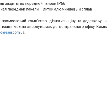
нь защиты по передней панели IP66
иал передней панели – литой алюминиевый сплав
 промисловий комп'ютер, дізнатись ціну та додаткову 
тизації можна звернувшись до центрального офісу Компанії
fo@sea.com.ua
.