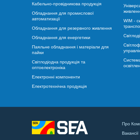
Кабельно-провідникова продукція
Універс
живлен
Обладнання для промислової
автоматизації
WIM - с
транспо
Обладнання для резервного живлення
Світлод
Обладнання для енергетики
Світлоф
Паяльне обладнання і матеріали для
управлі
пайки
Система
Світлодіодна продукція та
освітле
оптоелектроніка
Електронні компоненти
Електротехнічна продукція
Про Ком
Вакансії