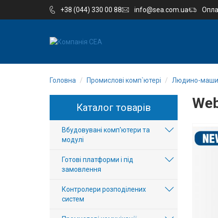
+38 (044) 330 00 88
info@sea.com.ua
Опла
EN
RU
Головна
Промислові комп`ютері
Людино-маши
Компанія
We
Каталог товарів
Каталог
Вбудовувані комп'ютери та
Виробництво
модулі
Послуги
Готові платформи і під
замовлення
Новини
Контролери розподілених
систем
Вакансії