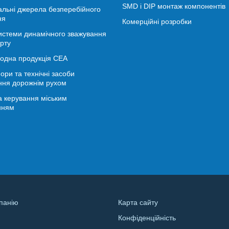
SMD і DIP монтаж компонентів
альні джерела безперебійного
ня
Комерційні розробки
истеми динамічного зважування
рту
іодна продукція СЕА
ори та технічні засоби
ння дорожнім рухом
 керування міським
нням
панію
Карта сайту
Конфіденційність