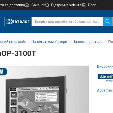
та та доставка
Вакансії
Підтримка клієнта
Блог
Каталог
нний інтерфейс
Панельні комп`ютери
Панелі оператора
We
bOP-3100T
Виробник
Advantec