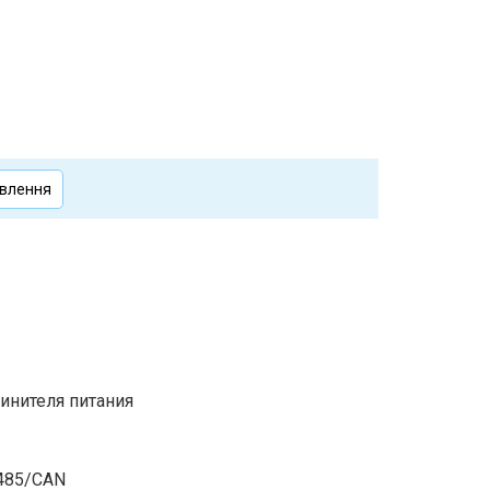
овлення
инителя питания
-485/CAN