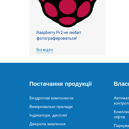
Raspberry Pi 2 не любит
фотографироваться!
Всі відео
Постачання продукції
Влас
Бездротові компоненти
Автомат
контрол
Вимірювальні прилади
Комплек
Індикатори, дисплеї
ліфтів
Джерела живлення
Паркува