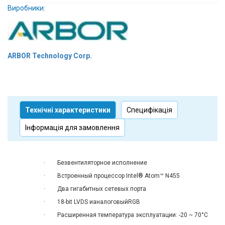
Виробники:
Вхід/
авторизація
Виробники
ARBOR Technology Corp.
Контакти
Доставка
Технічні характеристики
Специфікація
Тех.
Інформація для замовлення
Підтримка
Блог
· Безвентиляторное исполнение
· Встроенный процессор Intel® Atom™ N455
· Два гигабитных сетевых порта
· 18-bit LVDS ианалоговыйRGB
· Расширенная температура эксплуатации: -20 ~ 70°C