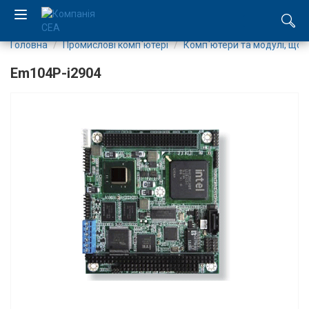
Головна
Промислові комп`ютері
Комп`ютери та модулі, що
EN
Em104P-i2904
RU
Компанія
Каталог
Виробництво
Послуги
Новини
Вакансії