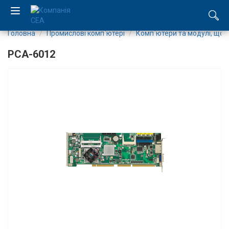
Головна
Промислові комп`ютері
Комп`ютери та модулі, що
EN
PCA-6012
RU
Компанія
Каталог
Виробництво
Послуги
Новини
Вакансії