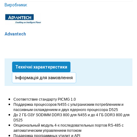
Виробники:
Вхід/
авторизація
Виробники
Advantech
Контакти
Доставка
Технічні характеристики
Тех.
Інформація для замовлення
Підтримка
Блог
Соответствие стандарту PICMG 1.0
Поддержка процессоров N455 с ультранизким потреблением и
пассивным охлаждением и двух ядерного процессора D525
До 2 ГБ ОЗУ SODIMM DDR3 800 для N455 и до 4 ГБ DDR3 800 для
D525
Опциональный модуль 4-х последовательных портов RS-485 с
автоматическим управлением потоком
Поддержка программных утилит и API