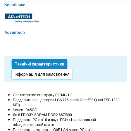
Виробники:
Вхід/
авторизація
Виробники
Advantech
Контакти
Доставка
Технічні характеристики
Тех.
Інформація для замовлення
Підтримка
Блог
Соответствие стандарту PICMG 1.3
Поддержка процессоров LGA 775 Intel® Core™2 Quad FSB 1333
МГц
Чипсет 945GC
До 8 ГБ ОЗУ SDRAM DDR2 667/800
Поддержка PCIe x16 и двух PCIe x1 на пассивной
объединительной плате
Поддержка двух портов GbE LAN через PCIe x1