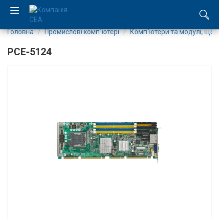
Головна
Промислові комп`ютері
Комп`ютери та модулі, що
EN
PCE-5124
RU
Компанія
Каталог
Виробництво
Послуги
Новини
Вакансії