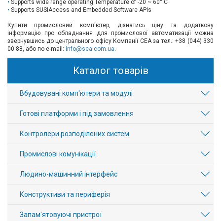
Supports wide range operating Temperature of -20 ~ 60° C
Supports SUSIAccess and Embedded Software APIs
Купити промисловий комп'ютер, дізнатись ціну та додаткову
інформацію про обладнання для промислової автоматизації можна
звернувшись до центрального офісу Компанії СЕА за тел.: +38 (044) 330
00 88, або по e-mail:
info@sea.com.ua
.
Каталог товарів
Вбудовувані комп'ютери та модулі
Готові платформи і під замовлення
Контролери розподілених систем
Промислові комунікації
Людино-машинний інтерфейс
Конструктиви та периферія
Запам'ятовуючі пристрої