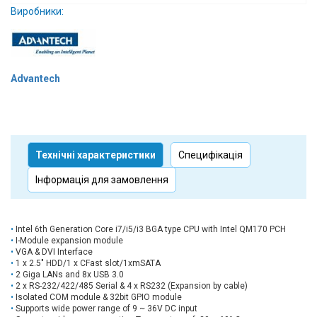
Виробники:
Вхід/
авторизація
Виробники
Advantech
Контакти
Доставка
Технічні характеристики
Специфікація
Тех.
Інформація для замовлення
Підтримка
Блог
Intel 6th Generation Core i7/i5/i3 BGA type CPU with Intel QM170 PCH
I-Module expansion module
VGA & DVI Interface
1 x 2.5" HDD/1 x CFast slot/1xmSATA
2 Giga LANs and 8x USB 3.0
2 x RS-232/422/485 Serial & 4 x RS232 (Expansion by cable)
Isolated COM module & 32bit GPIO module
Supports wide power range of 9 ~ 36V DC input