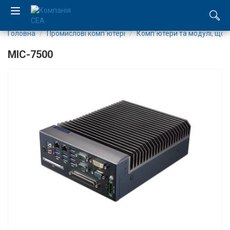
Головна
Промислові комп`ютері
Комп`ютери та модулі, що
EN
MIC-7500
RU
Компанія
Каталог
Виробництво
Послуги
Новини
Вакансії