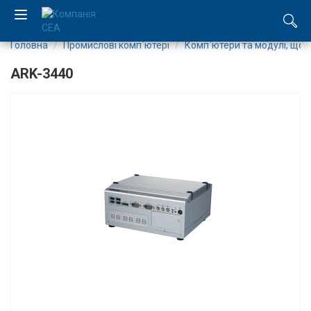
Головна
Промислові комп`ютері
Комп`ютери та модулі, що
EN
ARK-3440
RU
Компанія
Каталог
Виробництво
Послуги
Новини
Вакансії