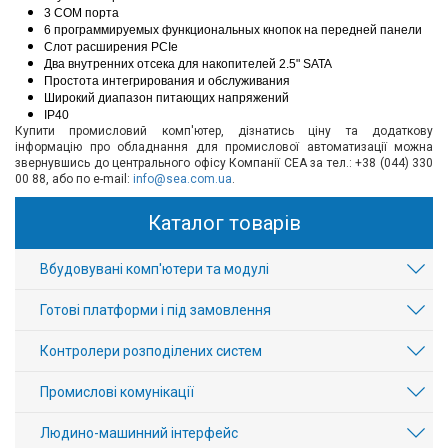
3 COM порта
6 программируемых функциональных кнопок на передней панели
Слот расширения PCIe
Два внутренних отсека для накопителей 2.5" SATA
Простота интегрирования и обслуживания
Широкий диапазон питающих напряжений
IP40
Купити промисловий комп'ютер, дізнатись ціну та додаткову
інформацію про обладнання для промислової автоматизації можна
звернувшись до центрального офісу Компанії СЕА за тел.: +38 (044) 330
00 88, або по e-mail:
info@sea.com.ua
.
Каталог товарів
Вбудовувані комп'ютери та модулі
Готові платформи і під замовлення
Контролери розподілених систем
Промислові комунікації
Людино-машинний інтерфейс