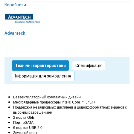
Виробники:
Вхід/
авторизація
Виробники
Advantech
Контакти
Доставка
Технічні характеристики
Специфікація
Тех.
Інформація для замовлення
Підтримка
Блог
Безвентиляторный компактный дизайн
Многоядерные процессоры Intel® Core™ i3/i5/i7
Поддержка независимых дисплеев и широкоформатных экранов с
высоким разрешением
2 порта GbE
Порт eSATA
6 портов USB 2.0
Звуковой порт