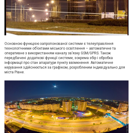
Вхід/
авторизація
Виробники
Контакти
Основною функцією запропонованої системи є телеуправління
технологічними об’єктами міського освітлення – автоматичне та
оперативне з використанням каналу зв’язку GSM/GPRS. Також
Доставка
передбачені додаткові функції системи, зокрема збір і обробка
інформації про стан апаратури пункту ввімкнення. Автоматичне
керування здійснюється за графіком, розробленим індивідуально для
Тех.
міста Рівне.
Підтримка
Блог