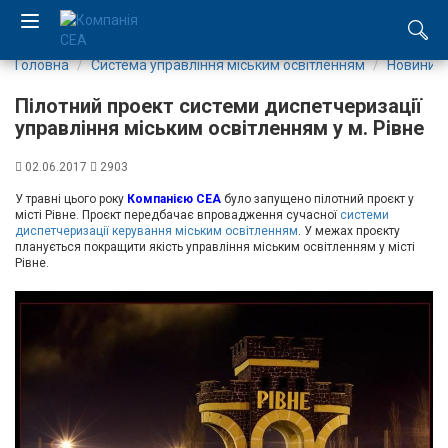
Головна
Система управління міським освітленням
Новини
EN
Пілотний проект системи диспетчеризації
RU
управління міським освітленням у м. Рівне
02.06.2017
2903
Компанія
У травні цього року
Компанією СЕА
було запущено пілотний проєкт у
місті Рівне. Проєкт передбачає впровадження сучасної
системи
Каталог
диспетчеризації керування міським освітленням
. У межах проєкту
планується покращити якість управління міським освітленням у місті
Рівне.
Виробництво
Послуги
Новини
Вакансії