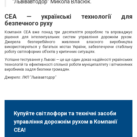
“Львівавтодор” Микола Власюк.
СЕА — українські технології для
безпечного руху
Компанія СЕА вже понад три десятиліття розробляє та впроваджує
рішення для інтелектуальних систем управління дорожнім рухом.
Джерела безперебійного живлення власного виробництва
використовуються у багатьох містах України, забезпечуючи стабільну
роботу світлофорних об’єктів у критичних ситуаціях.
Успішне тестування у Львові — це ще один доказ надійності українських
технологій та ефективності спільної роботи муніципалітету і вітчизняних
виробників задля безпеки громадян.
Джерело: ЛКП "Львівавтодор"
Купуйте світлофори та технічні засоби
управління дорожнім рухом в Компанії
СЕА!