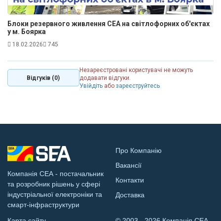
Блоки резервного живлення СЕА на світлофорних об'єктах
у м. Боярка
18.02.2026
745
Незареєстровані користувачі не можуть
Відгуків (0)
додавати відгуки.
Увійдіть
або
зареєструйтесь
Про Компанію
Вакансії
Компанія СЕА - постачальник
Контакти
та розробник рішень у сфері
індустріальної електроніки та
Доставка
смарт-інфраструктури
Карта сайту
© 2003 - 2026 Компанія СЕА