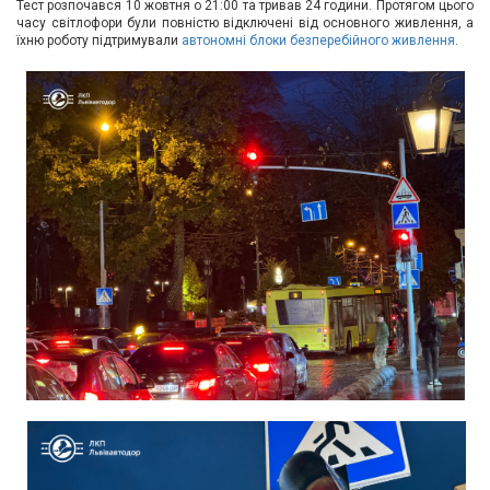
Тест розпочався 10 жовтня о 21:00 та тривав 24 години. Протягом цього
Вхід/
часу світлофори були повністю відключені від основного живлення, а
їхню роботу підтримували
автономні блоки безперебійного живлення
.
авторизація
Виробники
Контакти
Доставка
Тех.
Підтримка
Блог