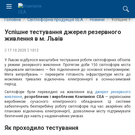
Головна
Світлофорна продукція SEA
Новини
Успішне те
EN
Успішне тестування джерел резервного
RU
живлення в м. Львів
17.10.2025
1012
Компанія
У Львові відбулося масштабне тестування роботи світлофорних об’єктів
у режимі резервного живлення. Протягом доби 150 світлофорів міста
Каталог
працювали автономно — без підключення до основної електромережі.
Мета випробувань — перевірити готовність інфраструктури міста до
можливих тривалих відключень електроенергії в осінньо-зимовий
Виробництво
період.
Світлофори були переведені на живлення від
джерел резервного
Послуги
живлення
,
розроблених і вироблених Компанією СЕА
— українським
виробником сучасного електронного обладнання. Ці системи
забезпечують безперебійну роботу світлофорів під час аварійних або
планових відключень електроенергії, дозволяючи місту підтримувати
Новини
безпечний рух навіть у надзвичайних умовах.
Вакансії
Як проходило тестування