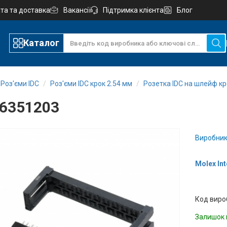
та та доставка
Вакансії
Підтримка клієнта
Блог
Каталог
Роз'єми IDC
Роз'єми IDC крок 2.54 мм
Розетка IDC на шлейф кр
6351203
Виробник
Molex In
Код виро
Залишок 