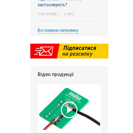
застосовують?
03.03.2026
4312
Всі новини напрямку
Відео продукції