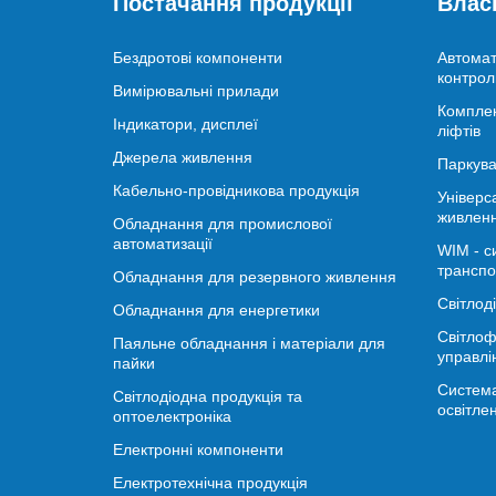
Постачання продукції
Влас
Бездротові компоненти
Автомат
контрол
Вимірювальні прилади
Комплек
Індикатори, дисплеї
ліфтів
Джерела живлення
Паркува
Кабельно-провідникова продукція
Універс
живлен
Обладнання для промислової
автоматизації
WIM - с
транспо
Обладнання для резервного живлення
Світлод
Обладнання для енергетики
Світлоф
Паяльне обладнання і матеріали для
управлі
пайки
Система
Світлодіодна продукція та
освітле
оптоелектроніка
Електронні компоненти
Електротехнічна продукція