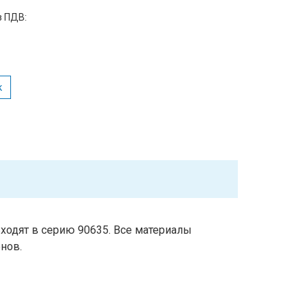
з ПДВ:
к
одят в серию 90635. Все материалы
нов.