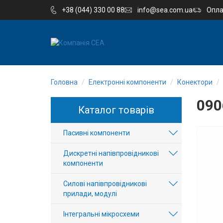
+38 (044) 330 00 88
info@sea.com.ua
Опла
EN
RU
Головна
Електронні компоненти
Конектори
Компанія
090
Каталог товарів
Каталог
Пасивні компоненти
Виробництво
Дискретні напівпровідникові
Послуги
компоненти
Силові напівпровідникові
Новини
прилади, модулі
Вакансії
Інтегральні мікросхеми