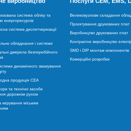
не виробництво
Послуги CEM, EMS,
изована система обліку та
Великовузлове складання обл
ю енергоресурсів
Проєктування друкованих плат
сна система диспетчеризації
Виробництво друкованих плат
Контрактне виробництво електр
льне обладнання і системи
SMD і DIP монтаж компонентів
альні джерела безперебійного
ня
Комерційні розробки
истеми динамічного зважування
рту
іодна продукція СЕА
ори та технічні засоби
ння дорожнім рухом
 керування міським
нням