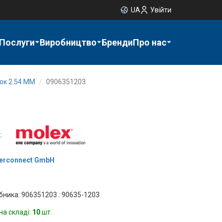
UA
Увійти
Послуги
Виробництво
Бренди
Про нас
ок 2.54 ММ
0906351203
:
terconnect GmbH
бника: 906351203 : 90635-1203
на складі:
10
шт.