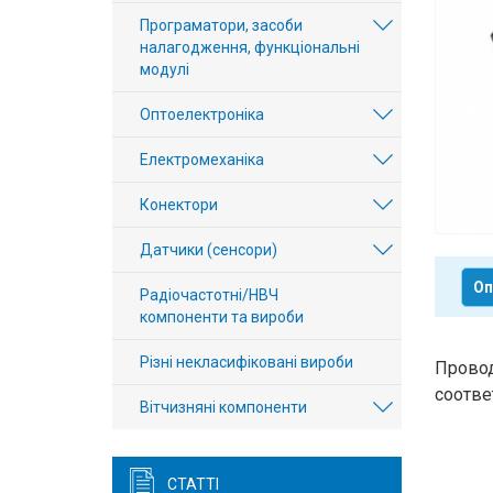
Вхід/
Програматори, засоби
налагодження, функціональні
авторизація
модулі
Виробники
Оптоелектроніка
Електромеханіка
Контакти
Конектори
Доставка
Датчики (сенсори)
Тех.
Оп
Радіочастотні/НВЧ
Підтримка
компоненти та вироби
Блог
Різні некласифіковані вироби
Провод
соотве
Вітчизняні компоненти
СТАТТІ