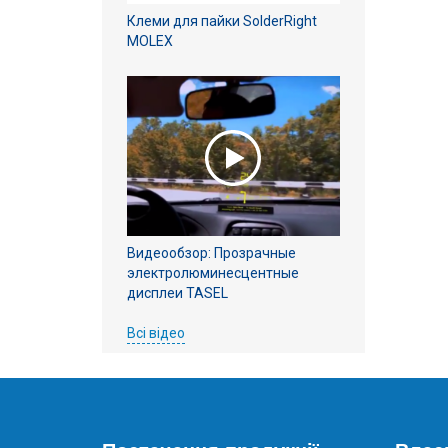
Клеми для пайки SolderRight
MOLEX
Видеообзор: Прозрачные
электролюминесцентные
дисплеи TASEL
Всі відео