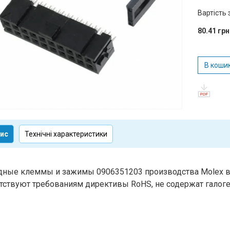
Вартість 
80.41 грн
В коши
ис
Технічні характеристики
ные клеммы и зажимы 0906351203 производства Molex вх
тствуют требованиям директивы RoHS, не содержат галоге