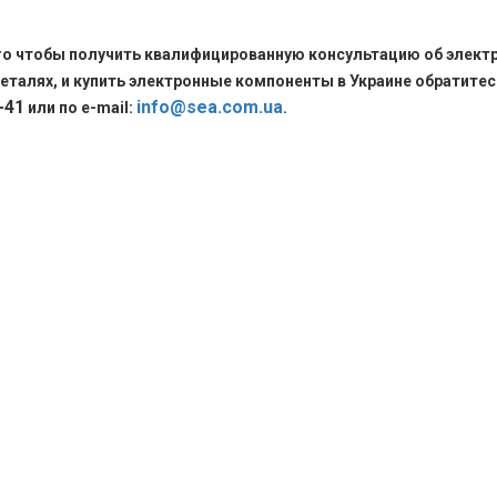
го чтобы получить квалифицированную консультацию об элект
еталях, и купить электронные компоненты в Украине обратитес
-41
info@sea.com.ua
или по e-mail:
.