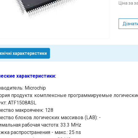
Ціна за 
Дізнати
хнічні характеристики
еские характеристики
:
водитель: Microchip
ория продукта: комплексные программируемые логические
кт: ATF1508ASL
ество макроячеек: 128
ество блоков логических массивов (LAB): -
мальная рабочая частота: 33.3 MHz
жка распространения - макс.: 25 ns