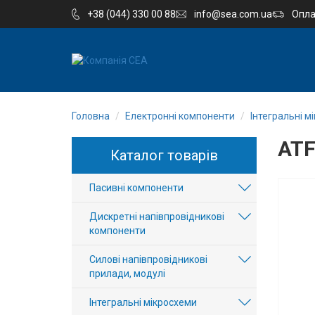
+38 (044) 330 00 88
info@sea.com.ua
Опла
EN
RU
Головна
Електронні компоненти
Інтегральні м
Компанія
ATF
Каталог товарів
Каталог
Пасивні компоненти
Виробництво
Дискретні напівпровідникові
Послуги
компоненти
Силові напівпровідникові
Новини
прилади, модулі
Вакансії
Інтегральні мікросхеми