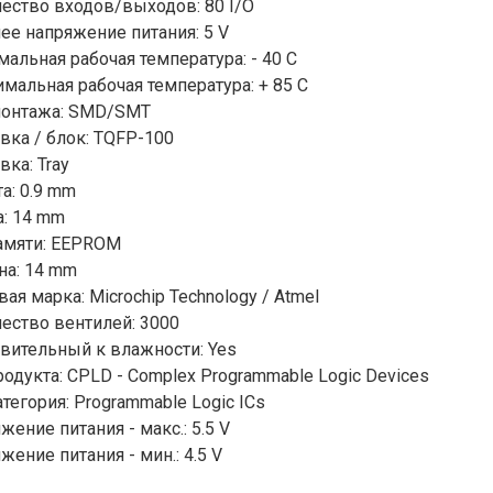
ество входов/выходов: 80 I/O
ее напряжение питания: 5 V
альная рабочая температура: - 40 C
мальная рабочая температура: + 85 C
монтажа: SMD/SMT
вка / блок: TQFP-100
вка: Tray
а: 0.9 mm
: 14 mm
амяти: EEPROM
а: 14 mm
вая марка: Microchip Technology / Atmel
ество вентилей: 3000
вительный к влажности: Yes
родукта: CPLD - Complex Programmable Logic Devices
тегория: Programmable Logic ICs
жение питания - макс.: 5.5 V
жение питания - мин.: 4.5 V