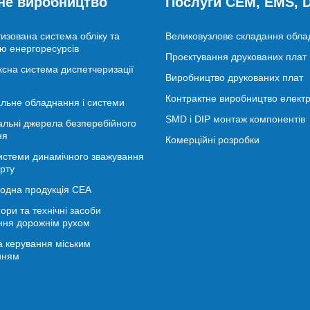
не виробництво
Послуги CEM, EMS,
изована система обліку та
Великовузлове складання обл
ю енергоресурсів
Проєктування друкованих плат
сна система диспетчеризації
Виробництво друкованих плат
Контрактне виробництво електр
льне обладнання і системи
SMD і DIP монтаж компонентів
альні джерела безперебійного
ня
Комерційні розробки
истеми динамічного зважування
рту
іодна продукція СЕА
ори та технічні засоби
ння дорожнім рухом
 керування міським
нням