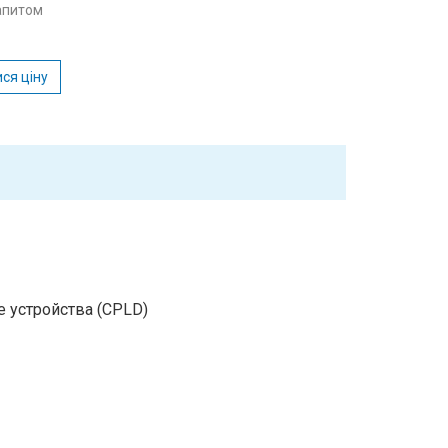
запитом
ся ціну
 устройства (CPLD)