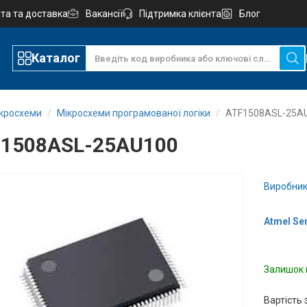
та та доставка
Вакансії
Підтримка клієнта
Блог
Каталог
ікросхеми
Мікросхеми програмованої логіки
ATF1508ASL-25A
1508ASL-25AU100
Виробник
Atmel Se
Залишок 
Вартість 