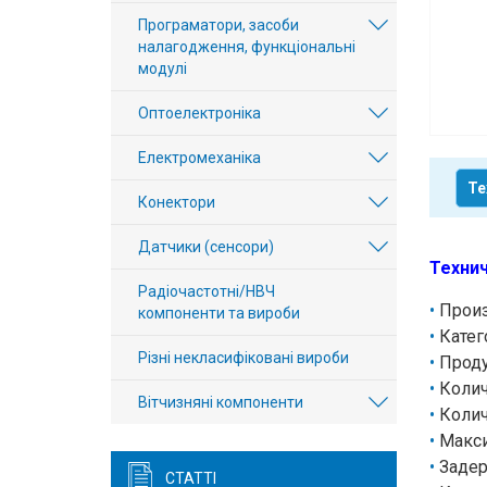
Вхід/
Програматори, засоби
налагодження, функціональні
авторизація
модулі
Виробники
Оптоелектроніка
Електромеханіка
Контакти
Те
Конектори
Доставка
Датчики (сенсори)
Тех.
Технич
Радіочастотні/НВЧ
Підтримка
Произ
компоненти та вироби
Катег
Блог
Різні некласифіковані вироби
Проду
Колич
Вітчизняні компоненти
Колич
Макси
Задер
СТАТТІ