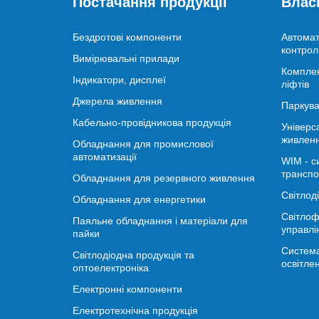
Постачання продукції
Влас
Бездротові компоненти
Автомат
контрол
Вимірювальні прилади
Комплек
Індикатори, дисплеї
ліфтів
Джерела живлення
Паркува
Кабельно-провідникова продукція
Універс
живлен
Обладнання для промислової
автоматизації
WIM - с
транспо
Обладнання для резервного живлення
Світлод
Обладнання для енергетики
Світлоф
Паяльне обладнання і матеріали для
управлі
пайки
Система
Світлодіодна продукція та
освітле
оптоелектроніка
Електронні компоненти
Електротехнічна продукція