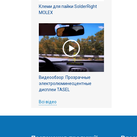
Клеми для пайки SolderRight
MOLEX
Видеообзор: Прозрачные
электролюминесцентные
дисплеи TASEL
Всі відео