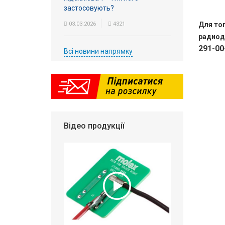
застосовують?
03.03.2026
4321
Для то
радиод
291-00
Всі новини напрямку
Відео продукції