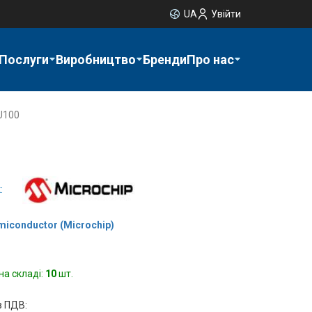
UA
Увійти
Послуги
Виробництво
Бренди
Про нас
U100
:
miconductor (Microchip)
на складі:
10
шт.
з ПДВ: