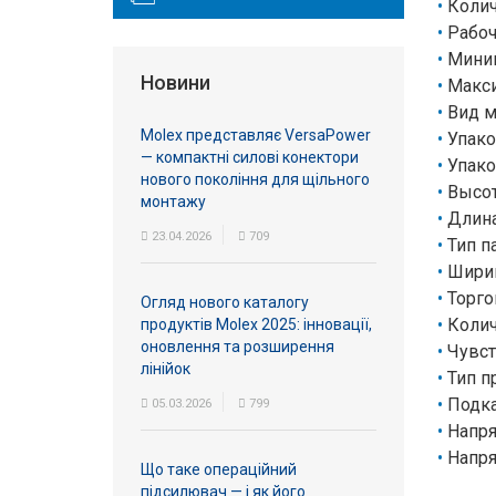
Колич
Рабоч
Миним
Новини
Макси
Вид 
Molex представляє VersaPower
Упако
— компактні силові конектори
Упако
нового покоління для щільного
Высот
монтажу
Длина
23.04.2026
709
Тип п
Ширин
Торго
Огляд нового каталогу
Колич
продуктів Molex 2025: інновації,
оновлення та розширення
Чувст
лінійок
Тип п
Подка
05.03.2026
799
Напря
Напря
Що таке операційний
підсилювач — і як його