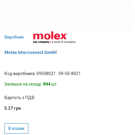
Вхід/
авторизація
Виробники
Виробник:
Контакти
Molex Interconnect GmbH
Доставка
Код виробника: 09508021 : 09-50-8021
Тех.
Підтримка
Залишок на складі:
844
шт.
Блог
Вартість з ПДВ:
5.27 грн
В кошик