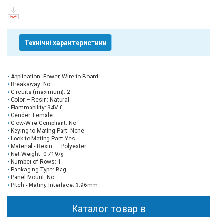
Технічні характеристики
Application: Power, Wire-to-Board
Breakaway: No
Circuits (maximum): 2
Color – Resin: Natural
Flammability: 94V-0
Gender: Female
Glow-Wire Compliant: No
Keying to Mating Part: None
Lock to Mating Part: Yes
Material - Resin : Polyester
Net Weight: 0.719/g
Number of Rows: 1
Packaging Type: Bag
Panel Mount: No
Pitch - Mating Interface: 3.96mm
Каталог товарів