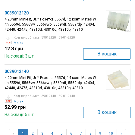
0039012120
4.20mm Mini-Fit, Jr.™ Розетка 5557d, 12 конт. Mates W
ith 5559d, 5566vw, 5566vwo, 5569rdf, 5569rdp, 42404,
42440, 42475, 43810d, 43810c, 43810b, 43810
Код виробника: 39012120 : 39-01-2120
Molex
12.8 грн
В кошик
На складі: 3 шт.
0039012140
4.20mm Mini-Fit, Jr.™ Розетка 5557d, 14 конт. Mates W
ith 5559d, 5566vw, 5566vwo, 5569rdf, 5569rdp, 42404,
42440, 42475, 43810d, 43810c, 43810b, 43810
Код виробника: 39012140 : 39-01-2140
Molex
52.99 грн
В кошик
На складі: 5 шт.
«
1
2
3
4
5
6
7
8
9
10
»