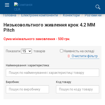
Головна
Електронні компоненти
Конектори
Роз'єми низ
EN
Низьковольтного живлення крок 4.2 ММ
RU
Pitch
Сума мінімального замовлення - 500 грн.
Компанія
Показати
товарів
Наявність на складі
Каталог
Очистити фільтр
Виробництво
Найменування і характеристика:
Послуги
Виробник:
Код товару:
Новини
Вакансії