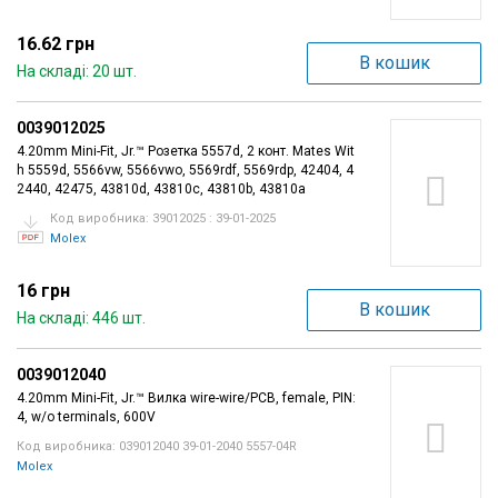
16.62 грн
В кошик
На складі: 20 шт.
0039012025
4.20mm Mini-Fit, Jr.™ Розетка 5557d, 2 конт. Mates Wit
h 5559d, 5566vw, 5566vwo, 5569rdf, 5569rdp, 42404, 4
2440, 42475, 43810d, 43810c, 43810b, 43810a
Код виробника: 39012025 : 39-01-2025
Molex
16 грн
В кошик
На складі: 446 шт.
0039012040
4.20mm Mini-Fit, Jr.™ Вилка wire-wire/PCB, female, PIN:
4, w/o terminals, 600V
Код виробника: 039012040 39-01-2040 5557-04R
Molex