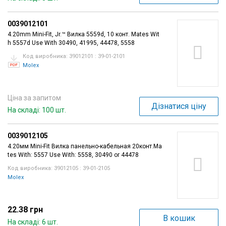
0039012101
4.20mm Mini-Fit, Jr.™ Вилка 5559d, 10 конт. Mates Wit
h 5557d Use With 30490, 41995, 44478, 5558
Код виробника: 39012101 : 39-01-2101
Molex
Ціна за запитом
Дізнатися ціну
На складі: 100 шт.
0039012105
4.20мм Mini-Fit Вилка панельно-кабельная 20конт.Ma
tes With: 5557 Use With: 5558, 30490 or 44478
Код виробника: 39012105 : 39-01-2105
Molex
22.38 грн
В кошик
На складі: 6 шт.