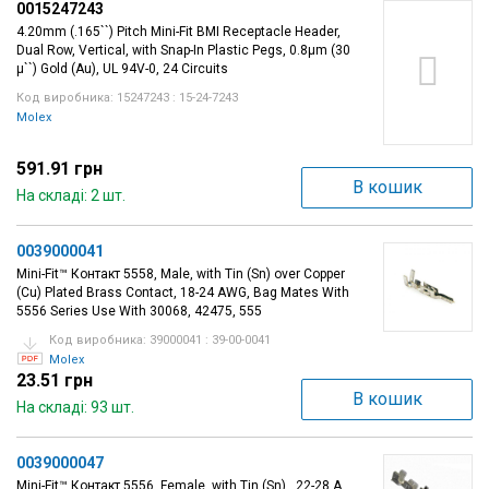
0015247243
Вхід/
4.20mm (.165``) Pitch Mini-Fit BMI Receptacle Header,
Dual Row, Vertical, with Snap-In Plastic Pegs, 0.8µm (30
авторизація
µ``) Gold (Au), UL 94V-0, 24 Circuits
Код виробника: 15247243 : 15-24-7243
Виробники
Molex
Контакти
591.91 грн
В кошик
На складі: 2 шт.
Доставка
0039000041
Тех.
Mini-Fit™ Контакт 5558, Male, with Tin (Sn) over Copper
(Cu) Plated Brass Contact, 18-24 AWG, Bag Mates With
Підтримка
5556 Series Use With 30068, 42475, 555
Код виробника: 39000041 : 39-00-0041
Блог
Molex
23.51 грн
В кошик
На складі: 93 шт.
0039000047
Mini-Fit™ Контакт 5556, Female, with Tin (Sn) , 22-28 A