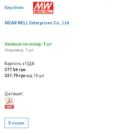
Вхід/
Виробник:
авторизація
MEAN WELL Enterprises Co., Ltd
Виробники
Залишок на складі:
Контакти
1
шт.
Упаковка: 1 шт.
Доставка
Вартість з ПДВ:
377.56 грн
Тех.
331.79 грн
від 10 шт.
Підтримка
Даташит:
Блог
В кошик