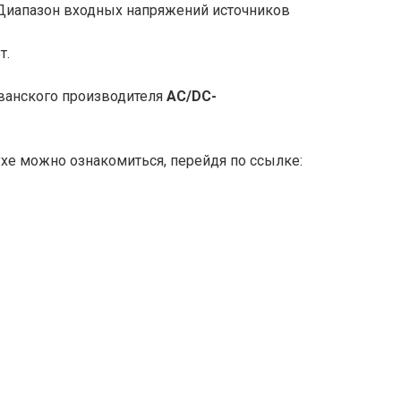
 Диапазон входных напряжений источников
т.
ванского производителя
AC/DC-
е можно ознакомиться, перейдя по ссылке: