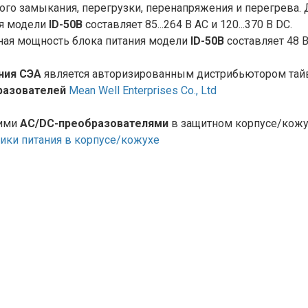
ого замыкания, перегрузки, перенапряжения и перегрева.
я модели
ID-50B
составляет 85...264 В AC и 120...370 В DC.
ая мощность блока питания модели
ID-50B
составляет 48 В
ния СЭА
является авторизированным дистрибьютором тай
разователей
Mean Well Enterprises Co., Ltd
гими
AC/DC-преобразователями
в защитном корпусе/кожух
ики питания в корпусе/кожухе