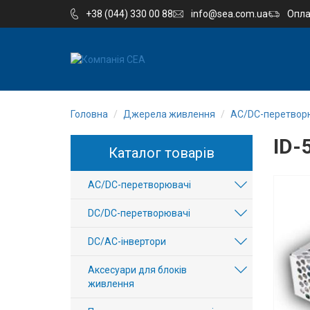
+38 (044) 330 00 88
info@sea.com.ua
Опла
EN
RU
Головна
Джерела живлення
AC/DC-перетвор
Компанія
ID-
Каталог товарів
Каталог
AC/DC-перетворювачі
Виробництво
DC/DC-перетворювачі
Послуги
DC/AC-інвертори
Новини
Аксесуари для блоків
живлення
Вакансії