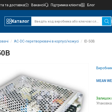
та та доставка
Вакансії
Підтримка клієнта
Блог
Каталог
ювачі
AC-DC-перетворювачі в корпусі/кожусі
ID-50B
50B
Виробник
MEAN WEL
Залишок 
Упаковка: