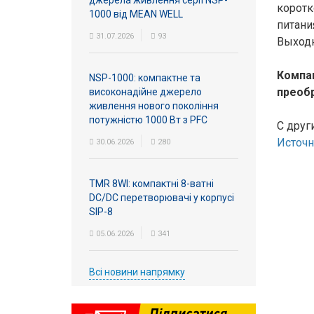
джерела живлення серії NSP-
коротк
1000 від MEAN WELL
питани
31.07.2026
93
Выходн
Компа
NSP-1000: компактне та
преоб
високонадійне джерело
живлення нового покоління
потужністю 1000 Вт з PFC
C дру
Источн
30.06.2026
280
TMR 8WI: компактні 8-ватні
DC/DC перетворювачі у корпусі
SIP-8
05.06.2026
341
Всі новини напрямку