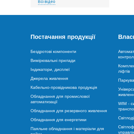
Всі відео
Постачання продукції
Влас
Бездротові компоненти
Автомат
контрол
Вимірювальні прилади
Комплек
Індикатори, дисплеї
ліфтів
Джерела живлення
Паркува
Кабельно-провідникова продукція
Універс
живлен
Обладнання для промислової
автоматизації
WIM - с
транспо
Обладнання для резервного живлення
Світлод
Обладнання для енергетики
Світлоф
Паяльне обладнання і матеріали для
управлі