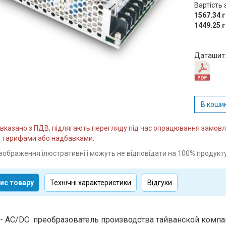
Вартість 
1567.34 
1449.25 
Даташит
В коши
и вказано з ПДВ, підлягають перегляду під час опрацювання замо
 тарифами або надбавками.
зображення ілюстративні і можуть не відповідати на 100% продукту
ис товару
Технічні характеристики
Відгуки
- AC/DC преобразователь производства тайванской комп