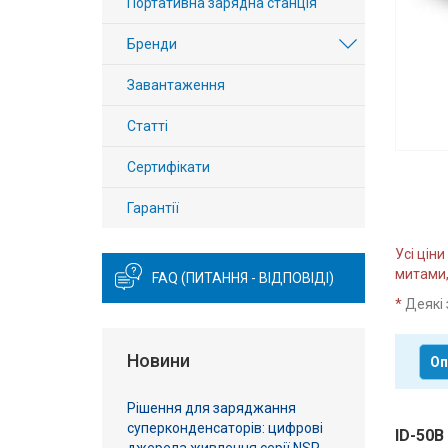
Портативна зарядна станція
Вхід/
Бренди
авторизація
Завантаження
Виробники
Статті
Контакти
Сертифікати
Доставка
Гарантії
Тех.
Усі цін
Підтримка
митами,
FAQ (ПИТАННЯ - ВІДПОВІДІ)
*
Деякі 
Блог
Новини
Оп
Рішення для заряджання
суперконденсаторів: цифрові
ID-50B