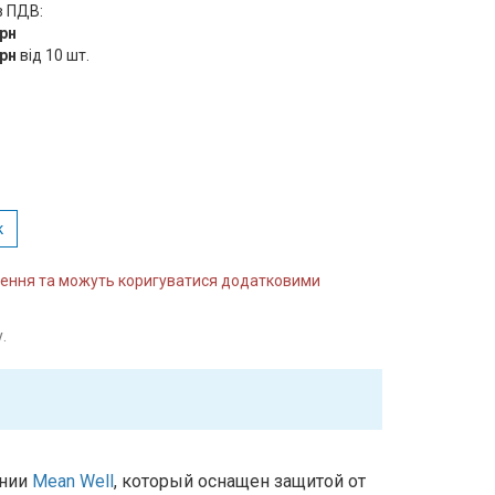
з ПДВ:
грн
грн
від 10 шт.
:
к
влення та можуть коригуватися додатковими
.
ании
Mean Well
, который оснащен защитой от