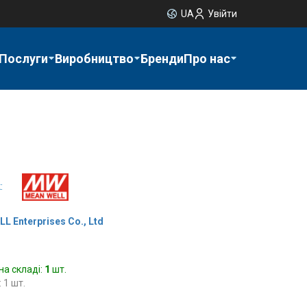
UA
Увійти
Послуги
Виробництво
Бренди
Про нас
:
L Enterprises Co., Ltd
на складі:
1
шт.
 1 шт.