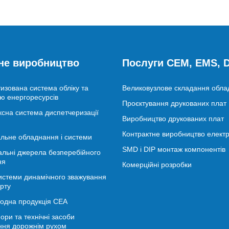
не виробництво
Послуги CEM, EMS,
изована система обліку та
Великовузлове складання обл
ю енергоресурсів
Проєктування друкованих плат
сна система диспетчеризації
Виробництво друкованих плат
Контрактне виробництво електр
льне обладнання і системи
SMD і DIP монтаж компонентів
альні джерела безперебійного
ня
Комерційні розробки
истеми динамічного зважування
рту
іодна продукція СЕА
ори та технічні засоби
ння дорожнім рухом