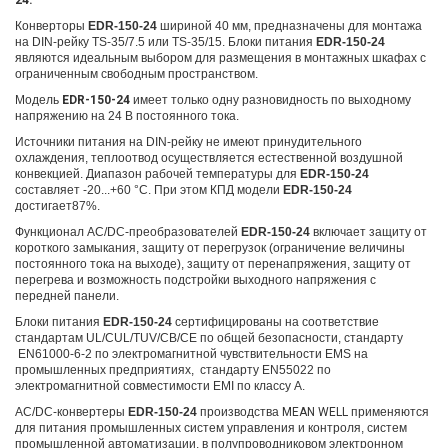
24.
Ко
нверторы
EDR-150-24
шириной 40 мм, предназначены для монтажа
на DIN-рейку TS-35/7.5 или TS-35/15. Блоки питания
EDR-150-24
являются идеальным выбором для размещения в монтажных шкафах с
ограниченным свободным пространством.
Модель
EDR-150-24
имеет только одну разновидность по выходному
напряжению на 24 В постоянного тока.
Источники питания
на DIN-рейку
не имеют принудительного
охлаждения, теплоотвод осуществляется естественной воздушной
конвекцией. Диапазон рабочей температуры для
EDR-150-24
составляет -20...+60 °С
. При этом КПД
модели
EDR-150-24
достигает
87%.
Функционал
AC/DC-преобразователей
EDR-150-24
включает защиту от
короткого замыкания, защиту
от перегрузок (ограничение величины
постоянного тока на выходе), защиту от перенапряжения
,
защиту от
перегрева и возможность подстройки выходного напряжения с
передней панели.
Блоки питания
EDR-150-24
сертифицированы на соответствие
стандартам UL/CUL/TUV/CB/CE по общей безопасности, стандарту
EN6100
0-6-2 по электромагнитной чувствитель
ности EMS на
промышленных предприятиях, стандарту EN55022 по
электромагнитной совместимости EMI по классу A.
AC/DC-конвертеры
EDR-150-24
производства
MEAN WELL
применяются
для питания промышленных систем управления и контроля, систем
промышленной автоматизации, в полупроводниковом электронном