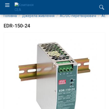
Головна
Джерела живлення
AC/DC-перетворювачі
AC/D
EN
EDR-150-24
RU
Компанія
Каталог
Виробництво
Послуги
Новини
Вакансії