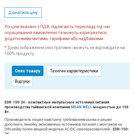
Дізнатися ціну
Усі ціни вказано з ПДВ, підлягають перегляду під час
опрацювання замовлення та можуть коригуватися
додатковими митами, тарифами або надбавками.
*
Деякі зображення ілюстративні і можуть не відповідати на
100% продукту.
Опис товару
Технічні характеристики
Відгуки
EDR-150-24 - компактные импульсные источники питания
производства тайванской компании
MEAN WELL
мощностью до 156
Вт.
Произ
водитель пошел навстречу требованиям рынка и решил
дополнить линейку экономичных источников питания с монтажом на
DIN-рейку более мощной моделью AC/DC-преобразователей -
EDR-150-