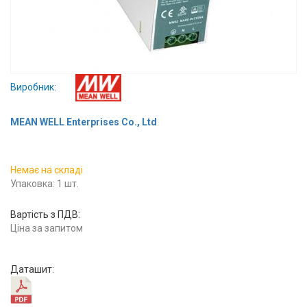
Вхід/
авторизація
Виробники
Виробник:
Контакти
MEAN WELL Enterprises Co., Ltd
Доставка
Тех.
Немає на складі
Упаковка: 1 шт.
Підтримка
Вартість з ПДВ:
Блог
Ціна за запитом
Даташит: