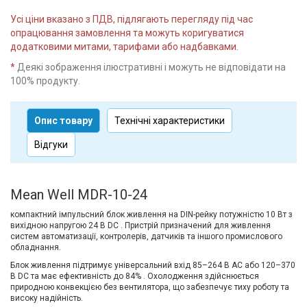
Усі ціни вказано з ПДВ, підлягають перегляду під час
опрацювання замовлення та можуть коригуватися
додатковими митами, тарифами або надбавками.
*
Деякі зображення ілюстративні і можуть не відповідати на
100% продукту.
Опис товару
Технічні характеристики
Відгуки
Mean Well MDR-10-24
компактний імпульсний блок живлення на DIN-рейку потужністю 10 Вт з
вихідною напругою 24 В DC . Пристрій призначений для живлення
систем автоматизації, контролерів, датчиків та іншого промислового
обладнання.
Блок живлення підтримує універсальний вхід 85–264 В AC або 120–370
В DC та має ефективність до 84% . Охолодження здійснюється
природною конвекцією без вентилятора, що забезпечує тиху роботу та
високу надійність.