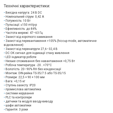
Технічні характеристики:
Вихідна напруга: 24 В DC
Номінальний струм: 0,42 А
Потужність: 10 Вт
Пульсації: ≤150 mVp-p
Ефективність: до 84%
Частота мережі: 47–63 Гц
Захист від короткого замикання
Захист від перевантаження >105% (hiccup mode, автоматичне
відновлення)
Захист від перенапруги 27,6–32,4 В
DC OK сигнал для індикації стану живлення
LED індикатор роботи
Низьке споживання без навантаження <0,75 Вт
Робоча температура: -20…+70°C
Вологість: 20–90% RH без конденсації
Монтаж: DIN-рейка TS-35/7.5 або TS-35/15
Розміри: 22,5 × 90 × 100 мм
Вага: ≈0,15 кг
Ступінь захисту: IP20
промислова автоматика
системи керування
PLC та контролери
датчики та модулі вводу-виводу
шафи автоматики
Гарантія: 3 роки