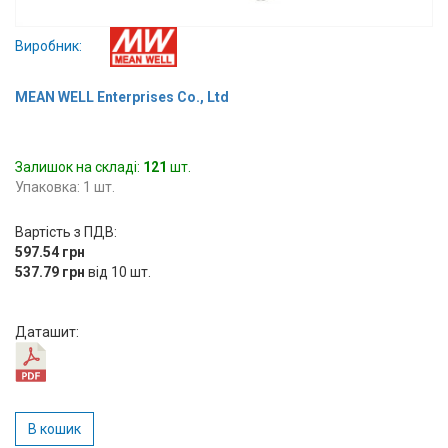
Вхід/
Виробник:
авторизація
MEAN WELL Enterprises Co., Ltd
Виробники
Контакти
Залишок на складі:
121
шт.
Упаковка: 1 шт.
Доставка
Вартість з ПДВ:
Тех.
597.54 грн
537.79 грн
Підтримка
від 10 шт.
Блог
Даташит:
В кошик