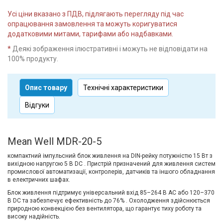
Усі ціни вказано з ПДВ, підлягають перегляду під час
опрацювання замовлення та можуть коригуватися
додатковими митами, тарифами або надбавками.
*
Деякі зображення ілюстративні і можуть не відповідати на
100% продукту.
Опис товару
Технічні характеристики
Відгуки
Mean Well MDR-20-5
компактний імпульсний блок живлення на DIN-рейку потужністю 15 Вт з
вихідною напругою 5 В DC . Пристрій призначений для живлення систем
промислової автоматизації, контролерів, датчиків та іншого обладнання
в електричних шафах.
Блок живлення підтримує універсальний вхід 85–264 В AC або 120–370
В DC та забезпечує ефективність до 76% . Охолодження здійснюється
природною конвекцією без вентилятора, що гарантує тиху роботу та
високу надійність.