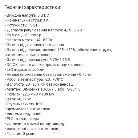
Технічні характеристики:
Вихідна напруга: 5 В DC
Номінальний струм: 3 А
Потужність: 15 Вт
Діапазон регулювання напруги: 4,75–5,5 В
Пульсації: 80 mVp-p
Частота мережі: 47–63 Гц
Захист від короткого замикання
Захист від перевантаження 105–160% (обмеження струму,
автоматичне відновлення)
Захист від перенапруги 5,75–6,75 В
DC OK сигнал для контролю стану живлення
LED індикатор роботи
Низьке споживання без навантаження <0,75 Вт
Робоча температура: -20…+70°C
Вологість: 20–90% RH без конденсації
Монтаж: DIN-рейка TS-35/7.5 або TS-35/15
Розміри: 22,5 × 90 × 100 мм
Вага: ≈0,17 кг
Ступінь захисту: IP20
промислова автоматика
системи керування
PLC та контролери
датчики та модулі вводу-виводу
електричні шафи автоматики
Гарантія: 3 роки