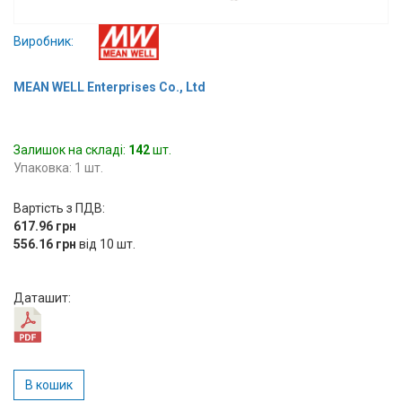
Вхід/
Виробник:
авторизація
MEAN WELL Enterprises Co., Ltd
Виробники
Контакти
Залишок на складі:
142
шт.
Упаковка: 1 шт.
Доставка
Вартість з ПДВ:
Тех.
617.96 грн
556.16 грн
Підтримка
від 10 шт.
Блог
Даташит:
В кошик