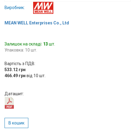
Вхід/
Виробник:
авторизація
MEAN WELL Enterprises Co., Ltd
Виробники
Залишок на складі:
Контакти
13
шт.
Упаковка: 10 шт.
Доставка
Вартість з ПДВ:
533.12 грн
Тех.
466.49 грн
від 10 шт.
Підтримка
Даташит:
Блог
В кошик