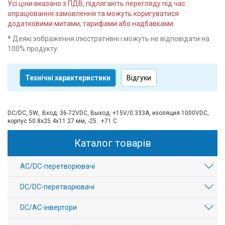
Усі ціни вказано з ПДВ, підлягають перегляду під час
опрацювання замовлення та можуть коригуватися
додатковими митами, тарифами або надбавками.
*
Деякі зображення ілюстративні і можуть не відповідати на
100% продукту.
Технічні характеристики
Відгуки
DC/DC, 5W, Вход: 36-72VDC, Выход: +15V/0.333А, изоляция 1000VDC,
корпус 50.8х25.4x11.27 мм, -25...+71 С
Каталог товарів
AC/DC-перетворювачі
DC/DC-перетворювачі
DC/AC-інвертори