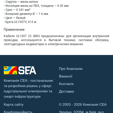
Скрутка — жилы витые
Изоляция жилы из ПВХ, толщина — 0.42 мм
2
Срез — 0.341 мм
Внешний диаметр Ø — 1.6 мм
Цвет — белый
Бухта UL1007V, 610 м
Применение
Кабели UL1007 22 AWG предназначены для организации внутренней
проводки, используются в бытовой технике, системах обогрева,
светодиодных индикаторах и электрических машинах.
Про Компанію
Вакансії
Компанія СЕА - постачальник
Контакти
та розробник рішень у сфері
індустріальної електроніки та
Доставка
смарт-інфраструктури
Карта сайту
© 2003 - 2026 Компанія СЕА
Конфіденційність
Україна, 02094, м.Київ, вул.