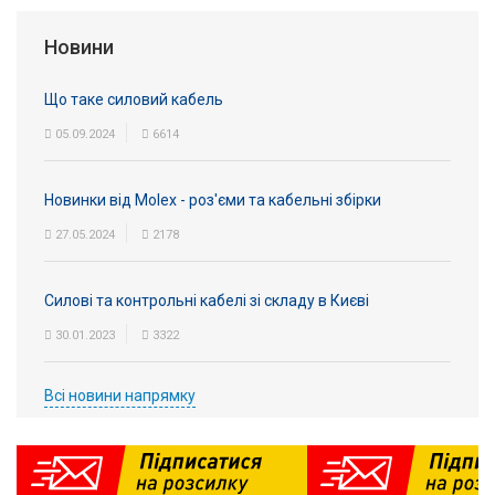
Вхід/
Новини
авторизація
Що таке силовий кабель
Виробники
05.09.2024
6614
Контакти
Новинки від Molex - роз'єми та кабельні збірки
Доставка
27.05.2024
2178
Тех.
Силові та контрольні кабелі зі складу в Києві
Підтримка
30.01.2023
3322
Блог
Всі новини напрямку