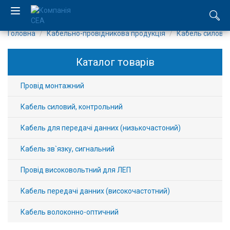
Головна
Кабельно-провідникова продукція
Кабель силовий
EN
Каталог товарів
RU
Провід монтажний
Компанія
Кабель силовий, контрольний
Каталог
Кабель для передачі данних (низькочастоний)
Виробництво
Кабель зв`язку, сигнальний
Послуги
Провід високовольтний для ЛЕП
Новини
Кабель передачі данних (високочастотний)
Кабель волоконно-оптичний
Вакансії