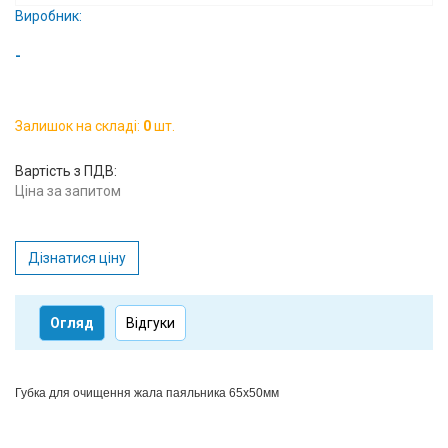
Виробник:
Вхід/
авторизація
-
Виробники
Залишок на складі:
0
шт.
Контакти
Вартість з ПДВ:
Ціна за запитом
Доставка
Тех.
Дізнатися ціну
Підтримка
Блог
Огляд
Відгуки
Губка для очищення жала паяльника 65x50мм