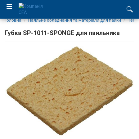
Головна
Паяльне обладнання та матеріали для пайки
Техно
EN
Губка SP-1011-SPONGE для паяльника
RU
Компанія
Каталог
Виробництво
Послуги
Новини
Вакансії