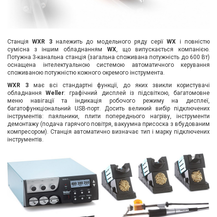
Вхід/
авторизація
Станція
WXR 3
належить до модельного ряду серії
WX
і повністю
Виробники
сумісна з іншим обладнанням
WX
, що випускається компанією.
Потужна 3-канальна станція (загальна споживана потужність до 600 Вт)
оснащена інтелектуальною системою автоматичного керування
Контакти
споживаною потужністю кожного окремого інструмента.
WXR 3
має всі стандартні функції, до яких звикли користувачі
обладнання
Weller
: графічний дисплей із підсвіткою, багатомовне
Доставка
меню навігації та індикація робочого режиму на дисплеї,
багатофункціональний USB-порт. Досить великий вибір підключених
інструментів: паяльники, плити попереднього нагріву, інструменти
Тех.
демонтажу (подача гарячого повітря, вакуумна присоска з вбудованим
Підтримка
компресором). Станція автоматично визначає тип і марку підключених
інструментів.
Блог