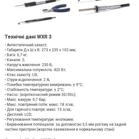
Технічні дані WXR 3
Антистатичний захист;
Габарити Д х Ш х В: 273 x 235 x 102 мм;
Вага: 6,7 кг;
Канали: 2;
Напруга живлення: 230 В;
Максимальна потужність: 420 Вт;
Клас захисту: I,III;
Струм відключення: 2 A;
Похибка температурних вимірювань: ± 9°C;
Стабільність температури: ± 2°C;
Насос: (короткочасний режим 30/30с);
Макс. вакуум: 0,7 бар;
Макс. повітряний потік: макс. 18 л/хв;
Для гарячого повітря: макс. 15 л/хв;
Дисплей: LCD;
Регулювання температури: кнопками;
Вирівнювання потенціалів: за допомогою 3,5 мм роз’єму на задній
частині пристрою (жорстке заземлення в нормальному стані)