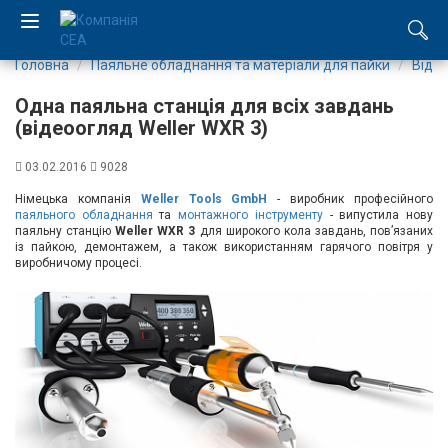
Головна
Паяльне обладнання та матеріали для пайки
Віде
EN
Одна паяльна станція для всіх завдань
RU
(відеоогляд Weller WXR 3)
03.02.2016
9028
Компанія
Німецька компанія
Weller Tools GmbH
- виробник професійного
паяльного обладнання
та
монтажного інструменту
- випустила нову
Каталог
паяльну станцію
Weller WXR
3
для широкого кола завдань, пов’язаних
із пайкою, демонтажем, а також використанням гарячого повітря у
виробничому процесі.
Виробництво
Послуги
Новини
Вакансії