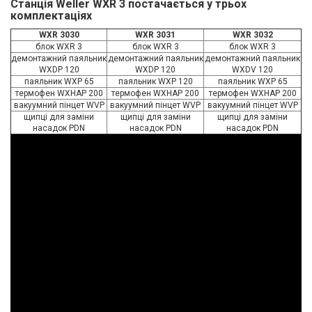
Станція Weller WXR 3 постачається у трьох
комплектаціях
WXR 3030
WXR 3031
WXR 3032
блок WXR 3
блок WXR 3
блок WXR 3
демонтажний паяльник
демонтажний паяльник
демонтажний паяльник
WXDP 120
WXDP 120
WXDV 120
паяльник WXP 65
паяльник WXP 120
паяльник WXP 65
термофен WXHAP 200
термофен WXHAP 200
термофен WXHAP 200
вакуумний пінцет WVP
вакуумний пінцет WVP
вакуумний пінцет WVP
щипці для заміни
щипці для заміни
щипці для заміни
насадок PDN
насадок PDN
насадок PDN