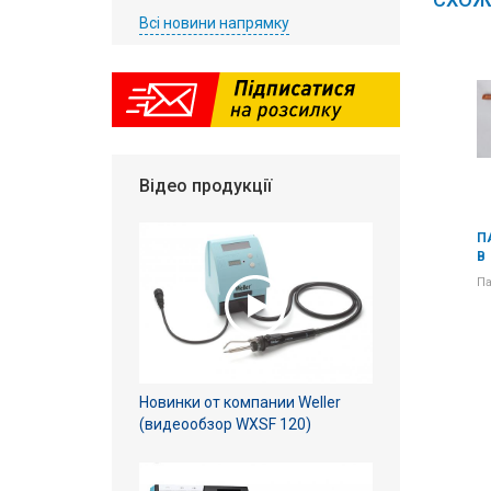
Всі новини напрямку
Відео продукції
ПАЯЛЬНИК ЕПСН 65 ВТ 36
ПАЯЛЬНИК ЕПСН 65 ВТ 36
П
В
В
В
Паяльник 65 Вт, 36 В
Паяльник 65 Вт, 36 В
Па
Новинки от компании Weller
(видеообзор WXSF 120)