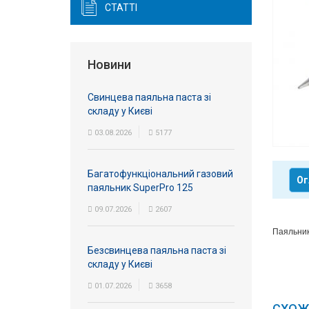
СТАТТІ
Вхід/
авторизація
Новини
Виробники
Свинцева паяльна паста зі
Контакти
складу у Києві
03.08.2026
5177
Доставка
Тех.
Багатофункціональний газовий
Ог
Підтримка
паяльник SuperPro 125
09.07.2026
2607
Блог
Паяльник
Безсвинцева паяльна паста зі
складу у Києві
01.07.2026
3658
СХОЖ