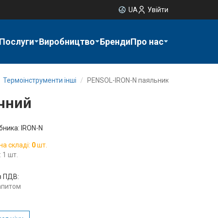
UA
Увійти
Послуги
Виробництво
Бренди
Про нас
Термоінструменти інші
PENSOL-IRON-N паяльник електричний
чний
бника: IRON-N
на складі:
0
шт.
 1 шт.
з ПДВ:
запитом