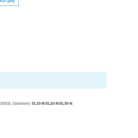
ся ціну
PENSOL (Solomon):
SL10-N
/
SL20-N
/
SL30-N
.