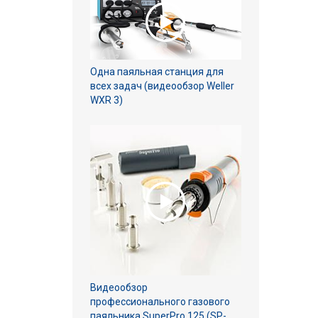
Одна паяльная станция для
всех задач (видеообзор Weller
WXR 3)
Видеообзор
профессионального газового
паяльника SuperPro 125 (SP-