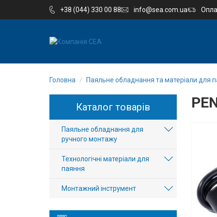
+38 (044) 330 00 88
info@sea.com.ua
Опла
EN
RU
Головна
Паяльне обладнання та матеріали для п
Компанія
PEN
Каталог товарів
Каталог
Паяльне обладнання для
Виробництво
ручного монтажу
Послуги
Технологічні матеріали для
паяння
Новини
Монтажний інструмент
Вакансії