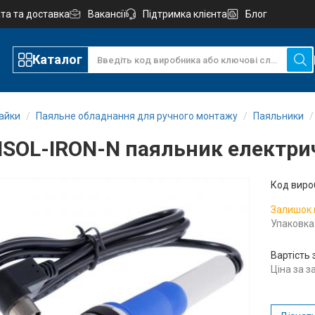
та та доставка
Вакансії
Підтримка клієнта
Блог
Каталог
айки
Паяльне обладнання для ручного монтажу
Паяльники
SOL-IRON-N паяльник електри
Код виро
Залишок 
Упаковка:
Вартість 
Ціна за 