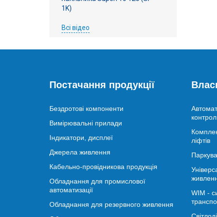
1K)
Всі відео
Постачання продукції
Влас
Бездротові компоненти
Автомат
контрол
Вимірювальні прилади
Комплек
Індикатори, дисплеї
ліфтів
Джерела живлення
Паркува
Кабельно-провідникова продукція
Універс
живлен
Обладнання для промислової
автоматизації
WIM - с
транспо
Обладнання для резервного живлення
Світлод