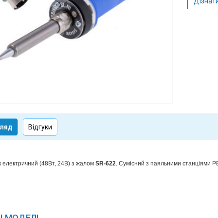
Дізнати
ляд
Відгуки
 електричний (48Вт, 24В) з жалом
SR-622
. Сумісний з паяльними станціями 
І МОДЕЛІ