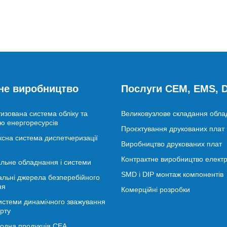
не виробництво
Послуги CEM, EMS,
изована система обліку та
Великовузлове складання обл
ю енергоресурсів
Проєктування друкованих плат
сна система диспетчеризації
Виробництво друкованих плат
Контрактне виробництво електр
льне обладнання і системи
SMD і DIP монтаж компонентів
альні джерела безперебійного
ня
Комерційні розробки
истеми динамічного зважування
рту
іодна продукція СЕА