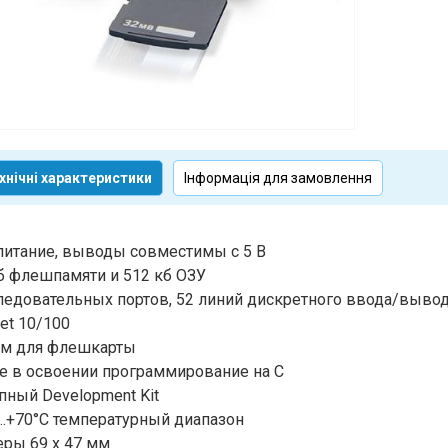
хнічні характеристики
Інформація для замовлення
 питание, выводы совместимы с 5 В
б флешпамяти и 512 кб ОЗУ
ледовательных портов, 52 линий дискретного ввода/выво
net 10/100
ем для флешкарты
е в освоении программирование на С
пный Development Kit
…+70°C температурный диапазон
ры 69 x 47 мм