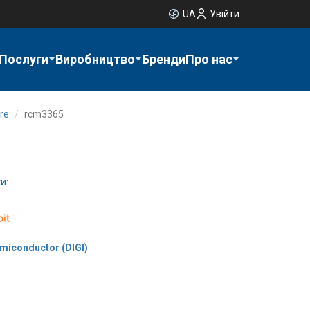
UA
Увійти
Послуги
Виробництво
Бренди
Про нас
re
rcm3365
и:
emiconductor (DIGI)