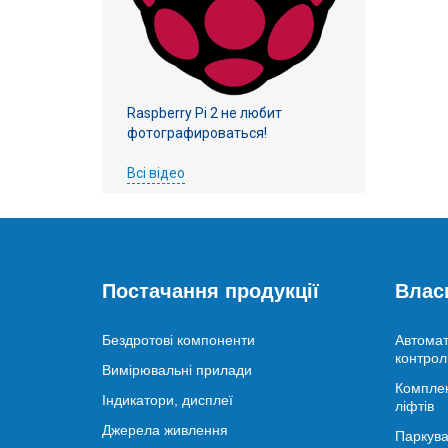
Raspberry Pi 2 не любит
фотографироваться!
Всі відео
Постачання продукції
Влас
Бездротові компоненти
Автомат
контрол
Вимірювальні прилади
Комплек
Індикатори, дисплеї
ліфтів
Джерела живлення
Паркува