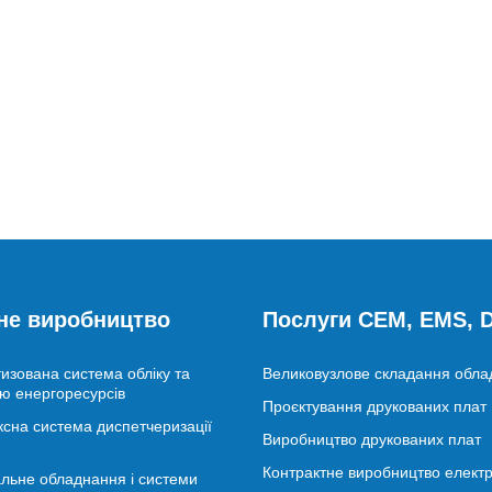
не виробництво
Послуги CEM, EMS,
изована система обліку та
Великовузлове складання обл
ю енергоресурсів
Проєктування друкованих плат
сна система диспетчеризації
Виробництво друкованих плат
Контрактне виробництво електр
льне обладнання і системи