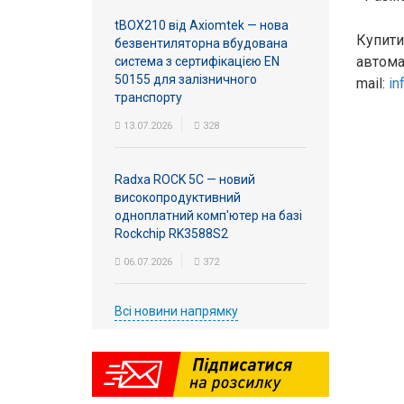
tBOX210 від Axiomtek — нова
Купити
безвентиляторна вбудована
автома
система з сертифікацією EN
50155 для залізничного
mail:
in
транспорту
13.07.2026
328
Radxa ROCK 5C — новий
високопродуктивний
одноплатний комп'ютер на базі
Rockchip RK3588S2
06.07.2026
372
Всі новини напрямку