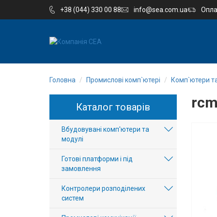
+38 (044) 330 00 88
info@sea.com.ua
Опла
EN
RU
Головна
Промислові комп`ютері
Комп`ютери т
Компанія
rcm
Каталог товарів
Каталог
Вбудовувані комп'ютери та
Виробництво
модулі
Послуги
Готові платформи і під
замовлення
Новини
Контролери розподілених
систем
Вакансії