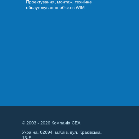
Проектування, монтаж, технічне
обслуговування об'єктів WIM
© 2003 - 2026 Компанія СЕА
Україна, 02094, м.Київ, вул. Краківська,
13-Б