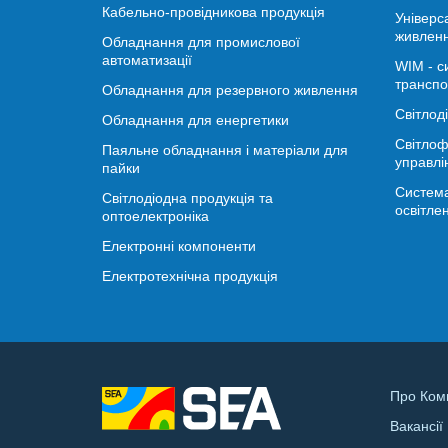
Кабельно-провідникова продукція
Універс
живлен
Обладнання для промислової
автоматизації
WIM - с
транспо
Обладнання для резервного живлення
Світлод
Обладнання для енергетики
Світлоф
Паяльне обладнання і матеріали для
управлі
пайки
Система
Світлодіодна продукція та
освітле
оптоелектроніка
Електронні компоненти
Електротехнічна продукція
Про Ком
Вакансії