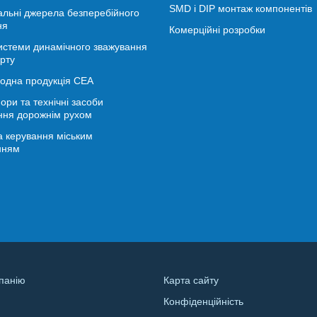
SMD і DIP монтаж компонентів
альні джерела безперебійного
ня
Комерційні розробки
истеми динамічного зважування
рту
іодна продукція СЕА
ори та технічні засоби
ння дорожнім рухом
 керування міським
нням
панію
Карта сайту
Конфіденційність