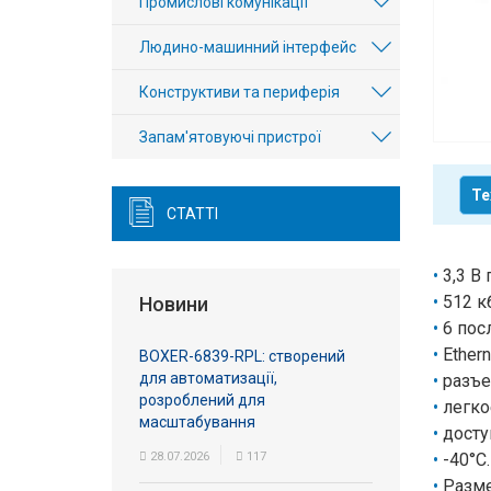
Промислові комунікації
Вхід/
Людино-машинний інтерфейс
авторизація
Конструктиви та периферія
Виробники
Запам'ятовуючі пристрої
Контакти
Те
Доставка
СТАТТІ
Тех.
3,3 В
Підтримка
512 к
Новини
6 пос
Блог
Ether
BOXER-6839-RPL: створений
для автоматизації,
разъ
розроблений для
легко
масштабування
досту
28.07.2026
117
-40°C
Разме