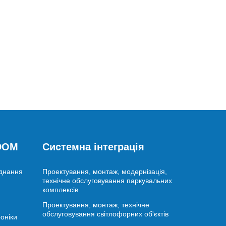
 DOM
Системна інтеграція
аднання
Проектування, монтаж, модернізація,
технічне обслуговування паркувальних
комплексів
Проектування, монтаж, технічне
обслуговування світлофорних об'єктів
оніки