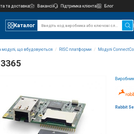
та та доставка
Вакансії
Підтримка клієнта
Блог
Каталог
а модулі, що вбудовуються
RISC платформи
Модулі ConnectCo
3365
Виробник
Rabbit S