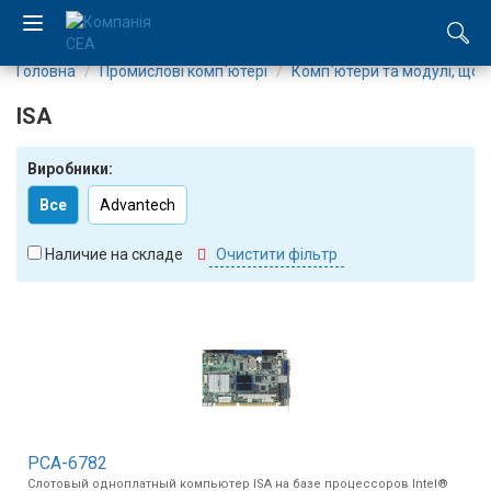
Головна
Промислові комп`ютері
Комп`ютери та модулі, що
EN
ISA
RU
Виробники:
Компанія
Все
Advantech
Каталог
Наличие на складе
Очистити фільтр
Виробництво
Послуги
Новини
Вакансії
PCA-6782
Слотовый одноплатный компьютер ISA на базе процессоров Intel®