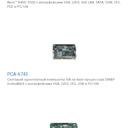
Atom™ N455/ D525 с интерфейсами VGA, LVDS, GbE LAN, SATA, COM, CFC,
Вхід/
FDD и PC/104
авторизація
Виробники
Контакти
Доставка
Тех.
PCA-6743
Підтримка
Слотовый одноплатный компьютер ISA на базе процессора DM&P
Vortex86DX с интерфейсами VGA, LVDS, CFC, USB и PC/104
Блог