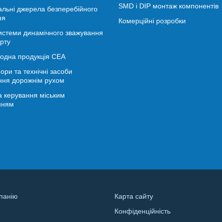
SMD і DIP монтаж компонентів
альні джерела безперебійного
ня
Комерційні розробки
истеми динамічного зважування
рту
іодна продукція СЕА
ори та технічні засоби
ння дорожнім рухом
 керування міським
нням
панію
Карта сайту
Конфіденційність