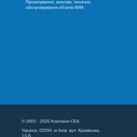
Проектування, монтаж, технічне
обслуговування об'єктів WIM
© 2003 - 2026 Компанія СЕА
Україна, 02094, м.Київ, вул. Краківська,
13-Б