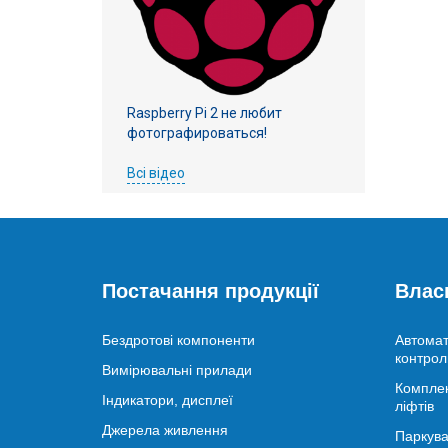
Raspberry Pi 2 не любит
фотографироваться!
Всі відео
Постачання продукції
Влас
Бездротові компоненти
Автомат
контрол
Вимірювальні прилади
Комплек
Індикатори, дисплеї
ліфтів
Джерела живлення
Паркува