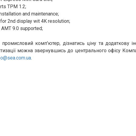
rts TPM 1.2;
nstallation and maintenance;
or 2nd display wit 4K resolution;
 AMT 9.0 supported;
 промисловий комп'ютер, дізнатись ціну та додаткову 
тизації можна звернувшись до центрального офісу Компанії
fo@sea.com.ua
.