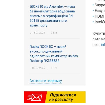
Suppo
tBOX210 від Axiomtek — нова
Easy i
безвентиляторна вбудована
система з сертифікацією EN
HDMI f
50155 для залізничного
Intel®
транспорту
13.07.2026
333
Купити
автома
mail:
in
Radxa ROCK 5C — новий
високопродуктивний
одноплатний комп'ютер на базі
Rockchip RK3588S2
06.07.2026
377
Всі новини напрямку