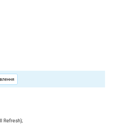
овлення
l Refresh);