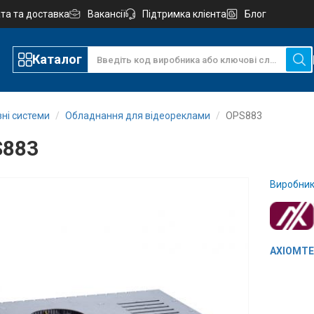
та та доставка
Вакансії
Підтримка клієнта
Блог
Каталог
зні системи
Обладнання для відеореклами
OPS883
S883
Виробник
AXIOMTEK