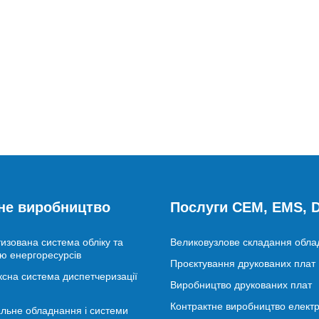
не виробництво
Послуги CEM, EMS,
изована система обліку та
Великовузлове складання обл
ю енергоресурсів
Проєктування друкованих плат
сна система диспетчеризації
Виробництво друкованих плат
Контрактне виробництво електр
льне обладнання і системи