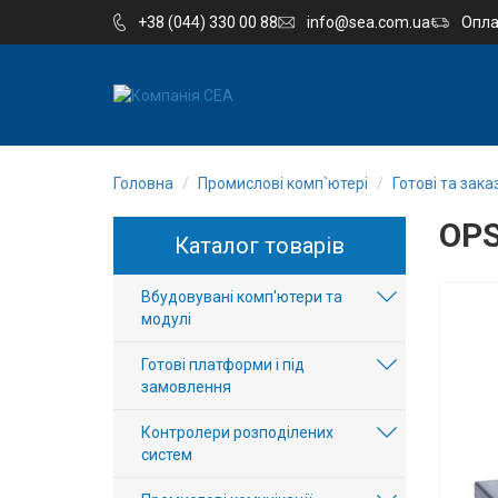
+38 (044) 330 00 88
info@sea.com.ua
Опла
EN
RU
Головна
Промислові комп`ютері
Готові та зака
Компанія
OP
Каталог товарів
Каталог
Вбудовувані комп'ютери та
Виробництво
модулі
Послуги
Готові платформи і під
замовлення
Новини
Контролери розподілених
систем
Вакансії