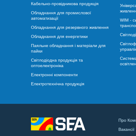
Кабельно-провідникова продукція
Універс
живлен
Обладнання для промислової
автоматизації
WIM - с
транспо
Обладнання для резервного живлення
Світлод
Обладнання для енергетики
Світлоф
Паяльне обладнання і матеріали для
управлі
пайки
Система
Світлодіодна продукція та
освітле
оптоелектроніка
Електронні компоненти
Електротехнічна продукція
Про Ком
Вакансії