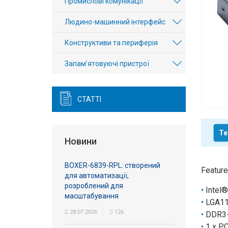
Промислові комунікації
Вхід/
Людино-машинний інтерфейс
авторизація
Конструктиви та периферія
Виробники
Запам'ятовуючі пристрої
Контакти
Доставка
СТАТТІ
Тех.
Те
Підтримка
Новини
Блог
BOXER-6839-RPL: створений
Feature
для автоматизації,
розроблений для
Intel®
масштабування
LGA115
28.07.2026
126
DDR3-
1 х PC