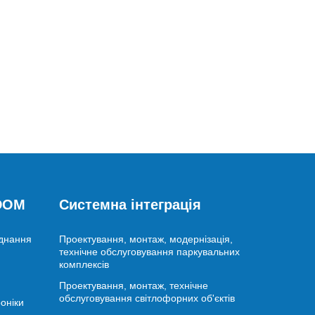
 DOM
Системна інтеграція
аднання
Проектування, монтаж, модернізація,
технічне обслуговування паркувальних
комплексів
Проектування, монтаж, технічне
обслуговування світлофорних об'єктів
оніки