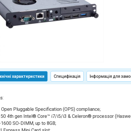
хнічні характеристики
Специфікація
Інформація для зам
s:
 Open Pluggable Specification (OPS) compliance;
0 4th gen Intel® Core™ i7/i5/i3 & Celeron® processor (Haswel
1600 SO-DIMM, up to 8GB;
I Express Mini Card slot;